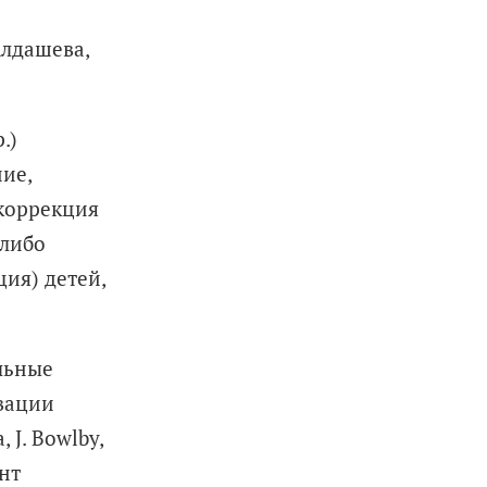
Алдашева,
.)
ие,
коррекция
 либо
ия) детей,
льные
вации
 J. Bowlby,
ент