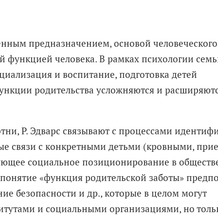
енным предназначением, основой человеческого
й функцией человека. В рамках психологии семь
циализация и воспитание, подготовка детей
функции родительства усложняются и расширяют
ртни, Р. Эдварс связывают с процессами иденти
ые связи с конкретными детьми (кровными, при
вующее социальное позиционирование в обществ
е понятие «функция родительской заботы» предп
ие безопасности и др., которые в целом могут
итутами и социальными организациями, но толь