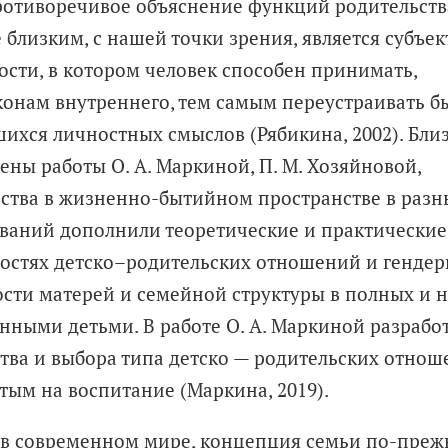
ротиворечивое объяснение функций родительств
 близким, с нашей точки зрения, является субъек
ти, в котором человек способен принимать,
конам внутреннего, тем самым переустраивать б
шихся личностных смыслов (Рябикина, 2002). Бл
ны работы О. А. Маркиной, П. М. Хозяйновой,
тва в жизненно-­бытийном пространстве в разн
ований дополнили теоретические и практические
ностях детско–родительских отношений и гендер
ости матерей и семейной структуры в полных и 
нными детьми. В работе О. А. Маркиной разрабо
тва и выбора типа детско
— родительских отнош
тым на воспитание (Маркина, 2019).
 в современном мире, концепция семьи по-пре