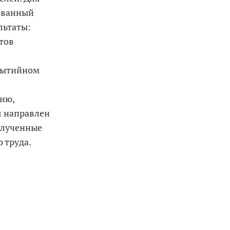
ованный
льтаты:
тов
-бытийном
ию,
я направлен
олученные
 труда.