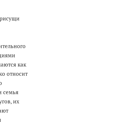
присущи
ительного
ациями
аются как
ко относит
о
и семья
гов, их
щают
и