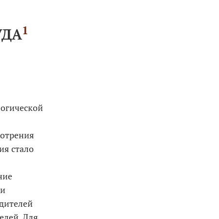
1
УДА
логической
мотрения
ия стало
ние
ли
одителей
елей. Для