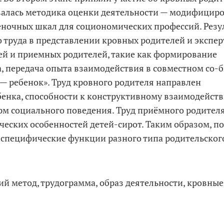
валась методика оценки деятельности
— модифицир
еночных шкал для социономических профессий. Резу
труда в представлении кровных родителей и экспер
ей и приемных родителей, такие как формирование
а, передача опыта взаимодействия в совместном со
— ребенок». Труд кровного родителя направлен
енка, способности к конструктивному взаимодейств
рм социального поведения. Труд приёмного родител
еских особенностей детей-­сирот. Таким образом, п
 специфические функции разного типа родительского
й метод, трудограмма, образ деятельности, кровные