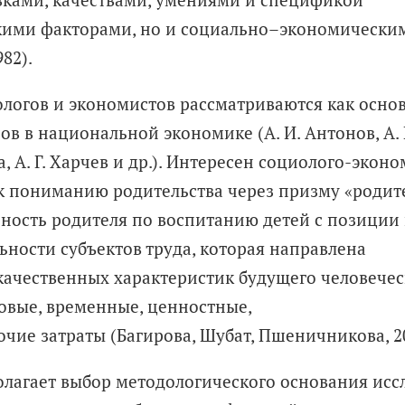
скими факторами, но и социально–экономически
82).
ологов и экономистов рассматриваются как осно
в в национальной экономике (А. И. Антонов, А. 
ва, А. Г. Харчев и др.). Интересен социолого-­эко
 к пониманию родительства через призму «родит
ьность родителя по воспитанию детей с позиции
ьности субъектов труда, которая направлена
ачественных характеристик будущего человечес
овые, временные, ценностные,
чие затраты (Багирова, Шубат, Пшеничникова, 20
олагает выбор методологического основания исс