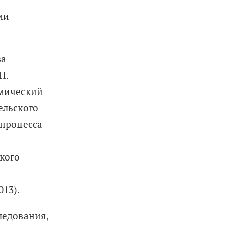
ми
ва
П.
номический
ельского
 процесса
кого
13).
ледования,