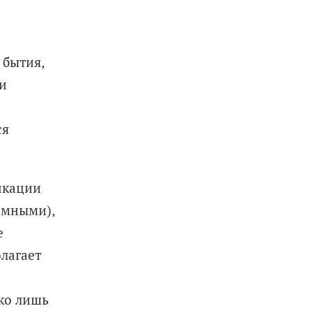
 бытия,
и
ся
фикации
емными),
е
олагает
ко лишь