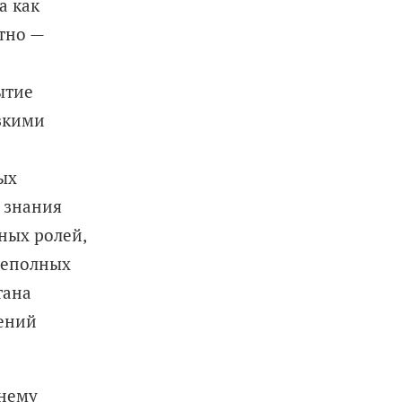
а как
тно
—
ытие
изкими
ых
 знания
ных ролей,
неполных
тана
ений
жнему