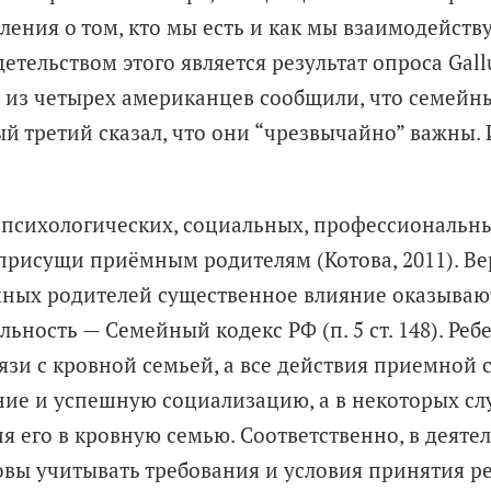
ения о том, кто мы есть и как мы взаимодейств
детельством этого является результат опроса Gall
ое из четырех американцев сообщили, что семейн
ый третий сказал, что они “чрезвычайно” важны.
д психологических, социальных, профессиональн
присущи приёмным родителям (Котова, 2011). Ве
ёмных родителей существенное влияние оказыва
ельность
— Семейный кодекс РФ (п. 5 ст. 148). Реб
вязи с кровной семьей, а все действия приемной 
ие и успешную социализацию, а в некоторых сл
 его в кровную семью. Соответственно, в деяте
овы учитывать требования и условия принятия р