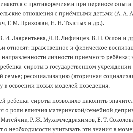
лкиваются с противоречиями при переносе опыта
ельские отношения с приёмными детьми (А. А. 
ач, Г. М. Прихожан, Н. Н. Толстых и др.).
. И. Лаврентьева, Д. В. Лифинцев, В. Н. Ослон и др
 относят: нравственное и физическое воспитан
 направленности личности приемного ребёнка; 
ребенка-­сироты в государственном учреждении
й семье; ресоциализацию (вторичная социализац
у в освоении новых моделей поведения.
й ребенка-­сироты позволило накопить значите
ия о роли влияния материнской/семейной депри
 Матейчик, Р. Ж. Мухаммедрахимов, Е. Т. Соколова,
орят о необходимости учитывать эти знания в мом