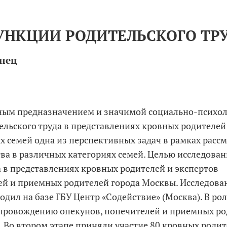
УНКЦИИ РОДИТЕЛЬСКОГО ТР
унец
ным предназначением и значимой социально-­психо
ельского труда в представлениях кровных родителей
 семей одна из перспективных задач в рамках расс
а в различных категориях семей. Целью исследован
 в представлениях кровных родителей и экспертов
ей и приемных родителей города Москвы. Исследова
одил на базе ГБУ Центр «Содействие» (Москва). В ро
опровождению опекунов, попечителей и приемных р
. Во втором этапе приняли участие 80 кровных родит