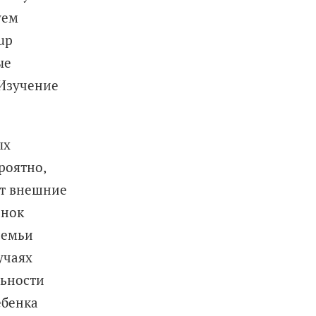
уем
up
ые
 Изучение
ых
роятно,
ют внешние
енок
семьи
учаях
льности
ебенка