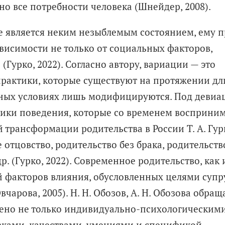
о все потребности человека (Шнейдер, 2008).
не является неким незыблемым состоянием, ему 
висимости не только от социальных факторов,
(Гурко, 2022). Согласно автору, вариации
— это
рактики, которые существуют на протяжении дл
ьных условиях лишь модифицируются. Под деви
ики поведения, которые со временем восприним
 трансформации родительства в России Т. А. Гур
 отцовство, родительство без брака, родительств
р. (Гурко, 2022). Современное родительство, как 
 факторов влияния, обусловленных целями супру
чарова, 2005). Н. Н. Обозов, А. Н. Обозова обра
лено не только индивидуально-­психологическим
вками, качествами, умениями и спецификой