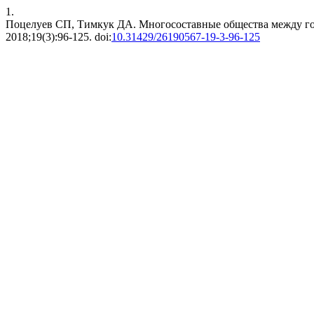
1.
Поцелуев СП, Тимкук ДА. Многосоставные общества между го
2018;19(3):96-125. doi:
10.31429/26190567-19-3-96-125