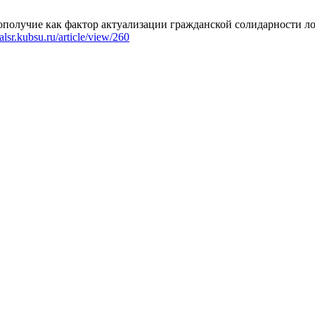
лучие как фактор актуализации гражданской солидарности локал
nalsr.kubsu.ru/article/view/260