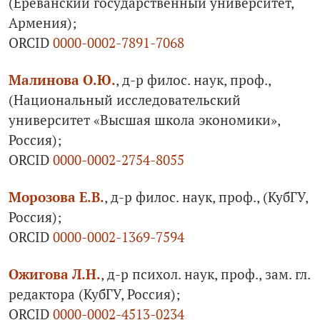
(Ереван­ский государствен­ный университет,
Армения);
ORCID
0000-0002-7891-7068
Малинова О.Ю.
, д-р филос. наук, проф.,
(Национальный исследовательский
университет «Высшая школа экономики»,
Россия);
ORCID
0000-0002-2754-8055
Морозова Е.В.
, д-р филос. наук, проф., (КубГУ,
Россия);
ORCID
0000-0002-1369-7594
Ожигова Л.Н.
, д-р психол. наук, проф., зам. гл.
редактора (КубГУ, Россия);
ORCID
0000-0002-4513-0234