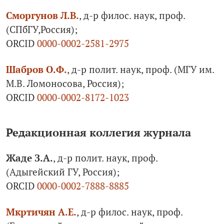
Сморгунов Л.В.
, д-р филос. наук, проф.
(СПбГУ,Россия);
ORCID
0000-0002-2581-2975
Шабров О.Ф.
, д-р полит. наук, проф. (МГУ им.
М.В. Ломоносова, Россия);
ORCID
0000-0002-8172-1023
Редакционная коллегия журнала
Жаде З.А.
, д-р полит. наук, проф.
(Адыгейский ГУ, Рос­сия);
ORCID
0000-0002-7888-8885
Мкртичян А.Е.
, д-р филос. наук, проф.