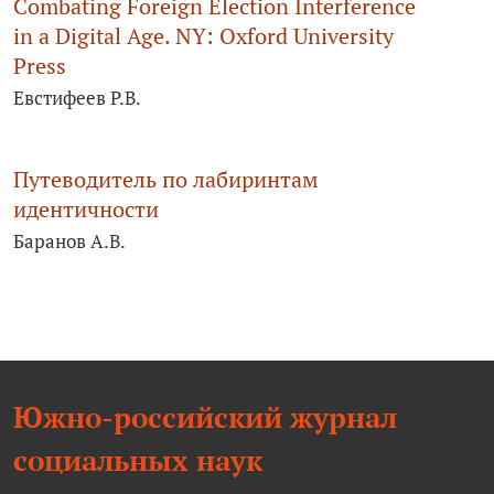
Combating Foreign Election Interference
in a Digital Age. NY: Oxford University
Press
Евстифеев Р.В.
Путеводитель по лабиринтам
идентичности
Баранов А.В.
Южно-российский журнал
социальных наук