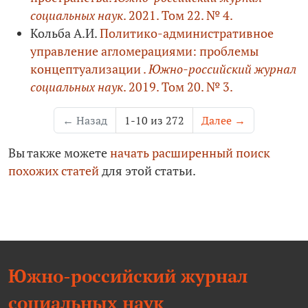
социальных наук
. 2021. Том 22. № 4.
Кольба А.И.
Политико-административное
управление агломерациями: проблемы
концептуализации .
Южно-российский журнал
социальных наук
. 2019. Том 20. № 3.
←
Назад
1-10 из 272
Далее
→
Вы также можете
начать расширенный поиск
похожих статей
для этой статьи.
Южно-российский журнал
социальных наук