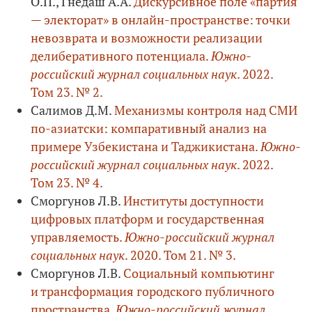
О.П., Гнедаш А.А.
Дискурсивное поле «партия
— электорат» в онлайн-пространстве: точки
невозврата и возможности реализации
делиберативного потенциала.
Южно-
российский журнал социальных наук
. 2022.
Том 23. № 2.
Салимов Д.М.
Механизмы контроля над СМИ
по-азиатски: компаративный анализ на
примере Узбекистана и Таджикистана.
Южно-
российский журнал социальных наук
. 2022.
Том 23. № 4.
Сморгунов Л.В.
Институты доступности
цифровых платформ и государственная
управляемость.
Южно-российский журнал
социальных наук
. 2020. Том 21. № 3.
Сморгунов Л.В.
Социальный компьютинг
и транcформация городского публичного
пространства.
Южно-российский журнал