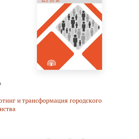
А
тинг и транcформация городского
нства