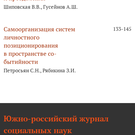
Шиповская В.В., Гусейнов А.Ш.
Самоорганизация систем
133-145
личностного
позиционирования
в пространстве со-
бытийности
Петросьян С.Н., Рябикина З.И.
Южно-российский журнал
социальных наук