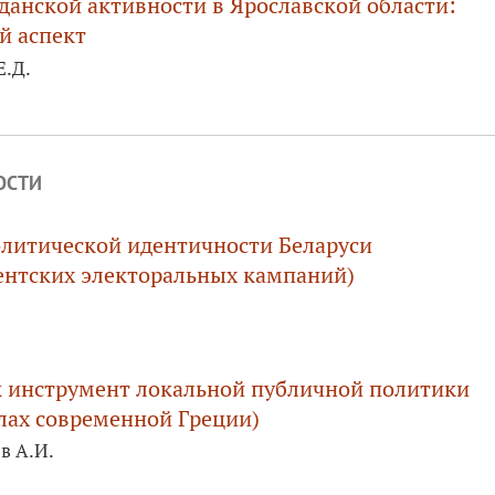
данской активности в Ярославской области:
й аспект
Е.Д.
ОСТИ
литической идентичности Беларуси
ентских электоральных кампаний)
к инструмент локальной публичной политики
лах современной Греции)
в А.И.