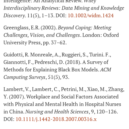
Intelligence: An Analytical Review.
Wiley
Interdisciplinary Reviews: Data Mining and Knowledge
Discovery
. 11(5), 1–13. DOI:
10.1002/widm.1424
Greenglass, E.R. (2002).
Beyond Coping: Meeting
Challenges, Vision, and Challenges
. London: Oxford
University Press, pp. 37–62.
Guidotti, R. Monreale, A., Ruggieri, S., Turini. F.,
Giannotti, F., Pedreschi, D. (2018). A Survey of
Methods for Explaining Black Box Models.
ACM
Computing Surveys
, 51(5), 93.
Lambert, V., Lambert, C., Petrini, M., Xiao, M., Zhang,
Y. (2007). Workplace and Social Factors Associated
with Physical and Mental Health in Hospital Nurses
in China.
Nursing and Health Sciences
, 9, 120–126.
DOI:
10.1111/j.1442-2018.2007.00316.x