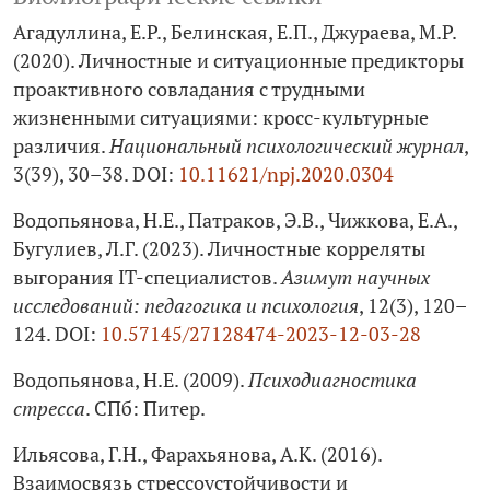
Агадуллина, Е.Р., Белинская, Е.П., Джураева, М.Р.
(2020). Личностные и ситуационные предикторы
проактивного совладания с трудными
жизненными ситуациями: кросс-культурные
различия.
Национальный психологический журнал
,
3(39), 30–38. DOI:
10.11621/npj.2020.0304
Водопьянова, Н.Е., Патраков, Э.В., Чижкова, Е.А.,
Бугулиев, Л.Г. (2023). Личностные корреляты
выгорания IT-специалистов.
Азимут научных
исследований: педагогика и психология
, 12(3), 120–
124. DOI:
10.57145/27128474-2023-12-03-28
Водопьянова, Н.Е. (2009).
Психодиагностика
стресса
. СПб: Питер.
Ильясова, Г.Н., Фарахьянова, А.К. (2016).
Взаимосвязь стрессоустойчивости и