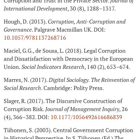
Corruption and Trust in the Private Sector.
Journal of
International Development
, 30 (8), 1288–1317.
Hough, D. (2013).
Corruption, Anti-Corruption and
Governance
. Palgrave Macmillan UK. DOI:
10.1057/9781137268716
Maciel, G.G., de Sousa, L. (2018). Legal Corruption
and Dissatisfaction with Democracy in the European
Union.
Social Indicators Research
, 140 (2), 653–674.
Marres, N. (2017).
Digital Sociology. The Reinvention of
Social Research
. Cambridge: Polity Press.
Slager, R. (2017). The Discursive Construction of
Corruption Risk.
Journal of Management Inquiry
, 26
(4), 366–382. DOI:
10.1177/1056492616686839
Tiihonen, S. (2003). Central Government Corruption
in Historical Perspective. In S. Tiihonen (Ed.)
The