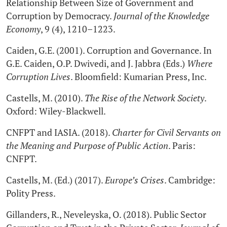
Relationship Between Size of Government and
Corruption by Democracy.
Journal of the Knowledge
Economy
, 9 (4), 1210–1223.
Caiden, G.E. (2001). Corruption and Governance. In
G.E. Caiden, O.P. Dwivedi, and J. Jabbra (Eds.)
Where
Corruption Lives
. Bloomfield: Kumarian Press, Inc.
Castells, M. (2010).
The Rise of the Network Society
.
Oxford: Wiley-Blackwell.
CNFPT and IASIA. (2018).
Charter for Civil Servants on
the Meaning and Purpose of Public Action
. Paris:
CNFPT.
Castells, M. (Ed.) (2017).
Europe’s Crises
. Cambridge:
Polity Press.
Gillanders, R., Neveleyska, O. (2018). Public Sector