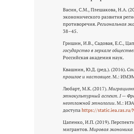
Васин, С.М., Плешакова, Н.А. (
экономического развития реги
противоречия.
Региональная эк
38–45.
Гришин, И.В., Садовая, Е.С., Цап
государство в зеркале общест
Российская академия наук.
Квашнин, Ю.Д. (ред.). (2016).
Соц
прошлое и настоящее
. М.: ИМЭ
Любарт, М.К. (2017).
Миграционны
этнокультурный аспект. I — Фр
неотложной этнологии
. М.: ИЭ
доступа
https://static.iea.ras.ru
Цапенко, И.П. (2019). Перспек
мигрантов.
Мировая экономика