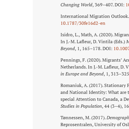
Changing World
, 369–407. DOI:
1
International Migration Outlook.
10.1787/30fe16d2‑en
Isidro, L., Math, A. (2020). Migra
In J.-M. Lafleur, D. Vintila (Eds.)
M
Beyond
, 1, 165–178. DOI:
10.100
Pennings, F. (2020). Migrants’ Acc
Netherlands. In J.-M. Lafleur, D. V
in Europe and Beyond
, 1, 313–32
Romaniuk, A. (2017). Stationary 
and National Identity: What are 
special Attention to Canada, a D
Studies in Population
, 44 (3–4), 
Tønnessen, M. (2017).
Demographi
Reprosentralen, University of Osl