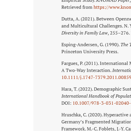
Retrieved from
https://www.knom
Dutta, A. (2021). Between Openn
and Multicultural Challenges. N. Y
Diversity in Family Law
, 255–276.
Esping-Andersen, G. (1990).
The T
Princeton University Press.
Fargues, P. (2011). Internationa
A Two-Way Interaction.
Internati
10.1111/j.1747-7379.2011.00859
Hara, T. (2022). Demographic Susta
International Handbook of Populati
DOI:
10.1007/978-3-031-02040
Hruschka, C. (2020). Hyperactive 
Germany’s Fragmented Migratio
Framework. M.-C. Foblets, J.-Y. Ca