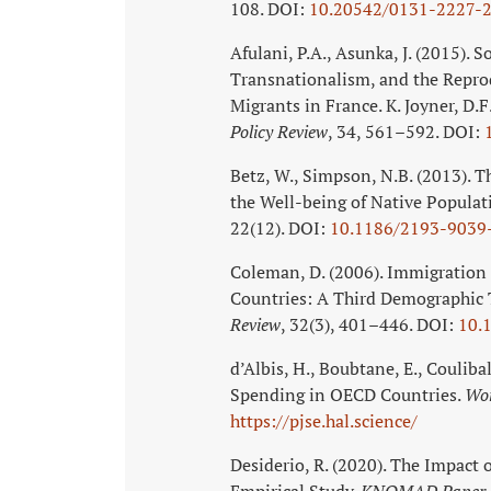
108. DOI:
10.20542/0131-2227-
Afulani, P.A., Asunka, J. (2015). 
Transnationalism, and the Repro
Migrants in France. K. Joyner, D.F
Policy Review
, 34, 561–592. DOI:
Betz, W., Simpson, N.B. (2013). T
the Well-being of Native Populat
22(12). DOI:
10.1186/2193-9039
Coleman, D. (2006). Immigration 
Countries: A Third Demographic 
Review
, 32(3), 401–446. DOI:
10.
d’Albis, H., Boubtane, E., Couli
Spending in OECD Countries.
Wor
https://pjse.hal.science/
Desiderio, R. (2020). The Impact 
Empirical Study.
KNOMAD Paper