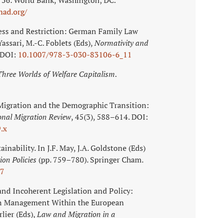
ad.org/
ess and Restriction: German Family Law
assari, M.-C. Foblets (Eds),
Normativity and
 DOI:
10.1007/978-3-030-83106-6_11
hree Worlds of Welfare Capitalism
.
l Migration and the Demographic Transition:
onal Migration Review
, 45(3), 588–614. DOI:
.x
inability. In J.F. May, J.A. Goldstone (Eds)
on Policies
(pp. 759–780). Springer Cham.
-7
and Incoherent Legislation and Policy:
n Management Within the European
rlier (Eds),
Law and Migration in a