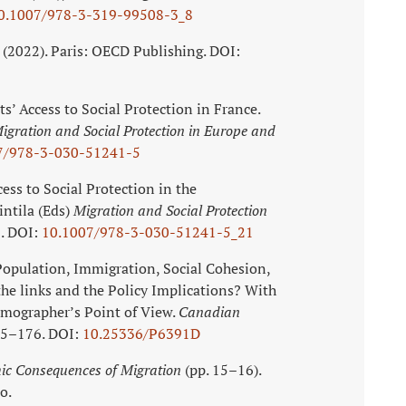
0.1007/978-3-319-99508-3_8
 (2022). Paris: OECD Publishing. DOI:
nts’ Access to Social Protection in France.
igration and Social Protection in Europe and
7/978-3-030-51241-5
ess to Social Protection in the
intila (Eds)
Migration and Social Protection
5. DOI:
10.1007/978-3-030-51241-5_21
Population, Immigration, Social Cohesion,
the links and the Policy Implications? With
emographer’s Point of View.
Canadian
165–176. DOI:
10.25336/P6391D
c Consequences of Migration
(pp. 15–16).
o.