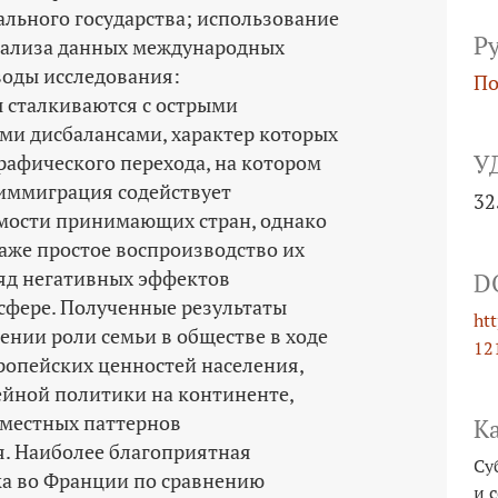
ального государства; использование
Р
нализа данных международных
воды исследования:
По
 сталкиваются с острыми
ми дисбалансами, характер которых
У
рафического перехода, на котором
 иммиграция содействует
32
ости принимающих стран, однако
аже простое воспроизводство их
ряд негативных эффектов
D
 сфере. Полученные результаты
ht
ении роли семьи в обществе в ходе
12
опейских ценностей населения,
йной политики на континенте,
местных паттернов
К
. Наиболее благоприятная
Су
а во Франции по сравнению
и 