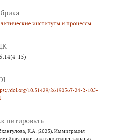
убрика
литические институты и процессы
ДК
5.14(4-15)
OI
tps://doi.org/10.31429/26190567-24-2-105-
1
ак цитировать
бхангулова, К.А. (2023). Иммиграция
семейная политика в континентальных