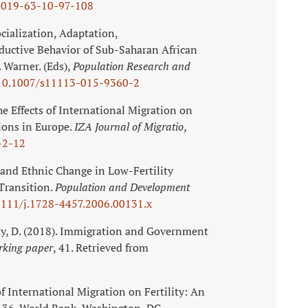
2019-63-10-97-108
Socialization, Adaptation,
ductive Behavior of Sub-Saharan African
. Warner. (Eds),
Population Research and
10.1007/s11113-015-9360-2
he Effects of International Migration on
ions in Europe.
IZA Journal of Migratio
,
-2-12
and Ethnic Change in Low-Fertility
Transition.
Population and Development
1111/j.1728-4457.2006.00131.x
baly, D. (2018). Immigration and Government
king paper
, 41. Retrieved from
of International Migration on Fertility: An
, 36. World Bank, Washington, DC.