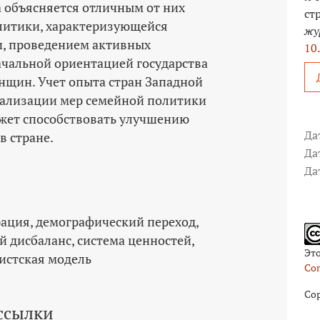
а объясняется отличным от них
ст
литики, характеризующейся
жу
, проведением активных
10
ачальной ориентацией государства
енщин. Учет опыта стран Западной
еализации мер семейной политики
ожет способствовать улучшению
Да
в стране.
Да
Да
ация
демографический переход
й дисбаланс
система ценностей
Эт
истская модель
Com
Cop
ссылки