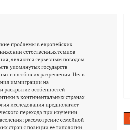
кие проблемы в европейских
снижении естественных темпов
ения, являются серьезным поводом
ьств упомянутых государств
ных способов их разрешения. Цель
яния иммиграции на
и раскрытие особенностей
литики в континентальных странах
гия исследования предполагает
ческого перехода при изучении
аселения; рассмотрение семейной
их стран с позиции ее типологии