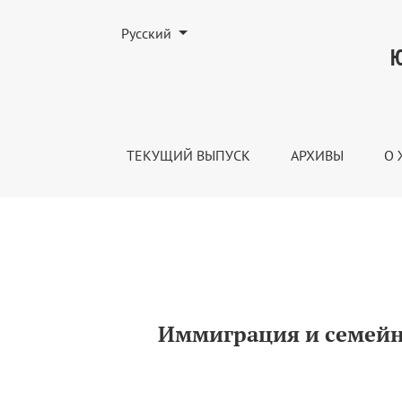
Изменить язык. Текущим языком является:
Русский
Иммиграция и семейная политика в кон
Ю
ТЕКУЩИЙ ВЫПУСК
АРХИВЫ
О 
Иммиграция и семейн