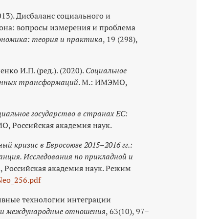
2013). Дисбаланс социального и
она: вопросы измерения и проблема
ономика: теория и практика
, 19 (298),
енко И.П. (ред.). (2020).
Социальное
венных трансформаций
. М.: ИМЭМО,
иальное государство в странах ЕС:
МО, Российская академия наук.
й кризис в Евросоюзе 2015–2016 гг.:
анция. Исследования по прикладной и
А, Российская академия наук. Режим
/Neo_256.pdf
тивные технологии интеграции
 и международные отношения
, 63(10), 97–