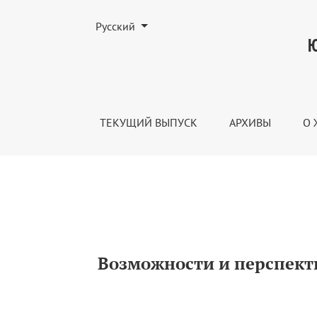
Изменить язык. Текущим языком является:
Русский
Возможности и перспективы развития эк
Ю
ТЕКУЩИЙ ВЫПУСК
АРХИВЫ
О 
Возможности и перспекти