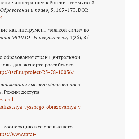
учение иностранцев в России: от «мягкой
Образование и право
, 5, 165–173. DOI:
04
вание как инструмент «мягкой силы» во
тник МГИМО–Университета
, 4(25), 85–
о образования стран Центральной
зовы для экспорта российского
tp://rscf.ru/project/23-78-10036/
нализация высшего образования в
и
. Режим доступа
cs-and-
alizatsiya-vysshego-obrazovaniya-v-
т кооперацию в сфере высшего
tps://www.tatar-