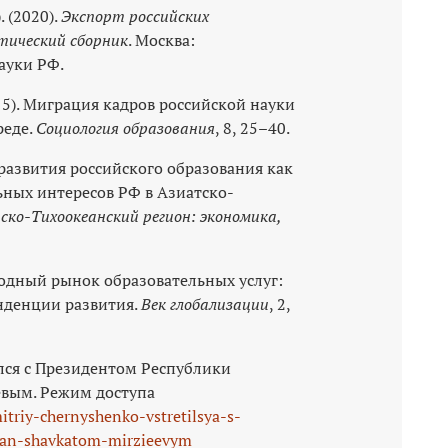
. (2020).
Экспорт российских
тический сборник
. Москва:
ауки РФ.
015). Миграция кадров российской науки
реде.
Социология образования
, 8, 25–40.
 развития российского образования как
ных интересов РФ в Азиатско-
ско-Тихоокеанский регион: экономика,
родный рынок образовательных услуг:
нденции развития.
Век глобализации
, 2,
ся с Президентом Республики
вым. Режим доступа
itriy-chernyshenko-vstretilsya-s-
stan-shavkatom-mirzieevym