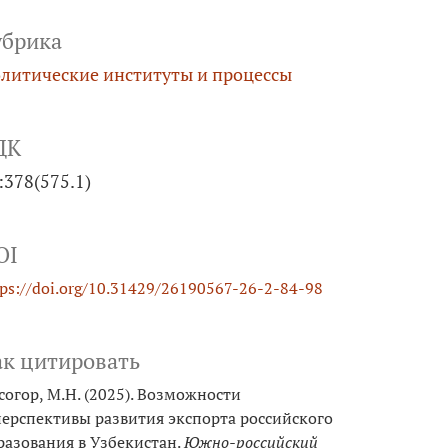
убрика
литические институты и процессы
ДК
:378(575.1)
OI
tps://doi.org/10.31429/26190567-26-2-84-98
ак цитировать
согор, М.Н. (2025). Возможности
перспективы развития экспорта российского
разования в Узбекистан.
Южно-российский