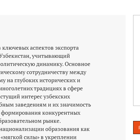
з ключевых аспектов экспорта
 Узбекистан, учитывающий
политическую динамику. Основное
гическому сотрудничеству между
му на глубоких исторических и
 многолетних традициях в сфере
астущий интерес узбекских
ебным заведениям и их значимость
те формирования конкурентных
бразовательном рынке.
рнационализации образования как
«мягкой силы» в укреплении