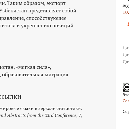
и. Таким образом, экспорт
жу
Узбекистан представляет собой
10
правление, способствующее
питала и укреплению позиций
Да
Да
Да
истан
«мягкая сила»
образовательная миграция
ссылки
Эт
Com
и мировые языки в зеркале статистики.
Cop
and Abstracts from the 23rd Conference
, 7,