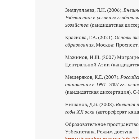
Зиядуллаева, Л.Н. (2006).
Внешне
Узбекистан в условиях глобализ
хозяйства
(кандидатская диссер
Краснова, Г.А. (2021).
Основы эк
образования
. Москва: Проспект.
Мажинов, И.Ш. (2007) Миграци
Центральной Азии (кандидатск
Мещеряков, К.Е. (2007).
Российс
отношения в 1991–2007 гг.: ос
(кандидатская диссертация). С-
Нишанов, Д.Б. (2008).
Внешняя п
годы XX века
(автореферат канд
Образовательное пространство
Узбекистана. Режим доступа
https://www.hse.ru/news/edu/9