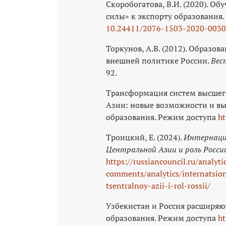
Скоробогатова, В.И. (2020). Об
силы» к экспорту образования.
10.24411/2076-1503-2020-003
Торкунов, А.В. (2012). Образо
внешней политике России.
Вес
92.
Трансформация систем высшег
Азии: новые возможности и вы
образования. Режим доступа
ht
Троицкий, Е. (2024).
Интернацио
Центральной Азии и роль Росси
https://russiancouncil.ru/analyti
comments/analytics/internatsion
tsentralnoy-azii-i-rol-rossii/
Узбекистан и Россия расширяю
образования. Режим доступа
ht