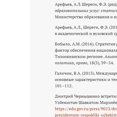
Арефьев, А.Л. Шереги, Ф.Э. (ред)
образовательных услуг: статис
Министерство образования и н
Арефьев, А.Л., Шереги, Ф.Э. (2
в академической и вузовской с
Бобыло, А.М. (2016). Стратегия
фактор обеспечения националь
Тихоокеанском регионе.
Азиат
политика, право
, 18(3), 39–54.
Галичин, В.А. (2013). Междуна
основные характеристики и те
101–112.
Дмитрий Чернышенко встретил
Узбекистан Шавкатом Мирзиёе
https://edu.gov.ru/press/9023/dm
prezidentom-respubliki-uzbeki