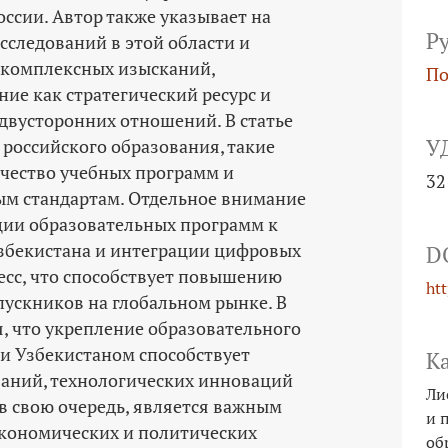
ссии. Автор также указывает на
Р
сследований в этой области и
 комплексных изысканий,
По
ие как стратегический ресурс и
двусторонних отношений. В статье
У
российского образования, такие
ачество учебных программ и
32
ым стандартам. Отдельное внимание
ции образовательных программ к
збекистана и интеграции цифровых
D
есс, что способствует повышению
ht
ускников на глобальном рынке. В
, что укрепление образовательного
 и Узбекистаном способствует
К
аний, технологических инноваций
Ли
 в свою очередь, является важным
и 
кономических и политических
об