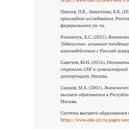
Павлов, П.В., Защитина, Е.К. (20
прикладное исследование
. Рост
федерального ун-та.
Романчук, Е.С. (2025).
Внешнеэк
Узбекистан: основные тенденц
взаимодействия с Россией
(канд
Савичев, Ю.Н. (2016).
Отношени
странами СНГ в гуманитарной с
диссертация). Москва.
Саидов, М.Х. (2001).
Экономичес
высшего образования в Республи
Москва.
Система высшего образования 
https://www.edu.uz/ru/pages/un