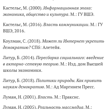
Кастельс, М. (2000).
Информационная эпоха:
экономика, общество и культура
. М.: ГУ ВШЭ.
Кастельс, М. (2016).
Власть коммуникации
. М.: ГУ
ВШЭ, 2016.
Коулман, С. (2018).
Может ли Интернет укрепить
демократию?
СПб: Алетейя.
Латур, Б. (2014).
Пересборка социального: введение
в акторно-сетевую теорию
. М.: Изд. дом Высшей
школы экономики.
Латур, Б. (2018).
Политики природы. Как привить
наукам демократию
. М.: Ад Маргинем Пресс.
Луман, Н. (2001).
Власть
. М.: Праксис.
Луман, Н. (2005).
Реальность массмедиа
. М.: