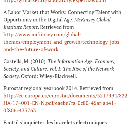
http://gtmarket.ru/laboratory/expertize/6331
A Labor Market that Works: Connecting Talent with
Opportunity in the Digital Age.
McKinsey Global
Institute Report
. Retrieved from
http://www.mckinsey.com/global-
themes/employment-and-growth/technology-jobs-
and-the-future-of-work
Castells, M. (2010).
The Information Age. Economy,
Society, and Culture. Vol. I: The Rise of the Network
Society
. Oxford: Wiley-Blackwell.
Eurostat regional yearbook 2014. Retrieved from
http://ec.europa.eu/eurostat/documents/3217494/82
HA‑17–001-EN-N.pdf/eaebe7fa‑0c80-45af-ab41-
0f806c433763
Faut-il s’inquiéter des bracelets électroniques