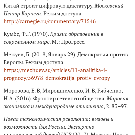
Китай строит цифровую диктатуру.
Московский
Центр Карнеги
. Режим доступа
http://carnegie.ru/commentary/71546
Кумбс, Ф.Г. (1970).
Кризис образования в
современном мире
. М.: Прогресс.
Межуев, Б. (2018, Январь 29). Демократия против
Европы. Режим доступа
https://mezhuev.su/articles/11-analitika-i-
prognozy/56978-demokratija-protiv-evropy
Морозова, Е. В, Мирошниченко, И. В, Рябченко,
Н.А. (2016). Фронтир сетевого общества.
Мировая
экономика и международные отношения
, 2, 83–97.
Новая технологическая революция: вызовы и
возможности для России. Экспертно-
аналитический доклад ЦСР
(2017). Москва: Центр