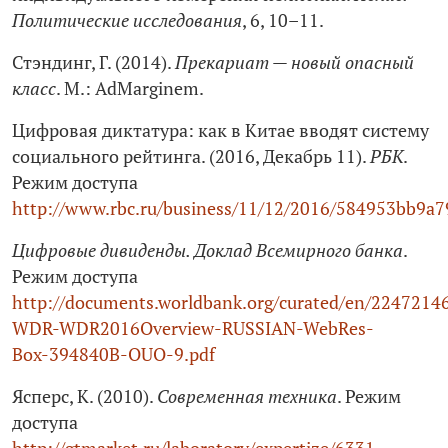
Политические исследования
, 6, 10–11.
Стэндинг, Г. (2014).
Прекариат — новый опасный
класс
. М.: AdMarginem.
Цифровая диктатура: как в Китае вводят систему
социального рейтинга. (2016, Декабрь 11).
РБК
.
Режим доступа
http://www.rbc.ru/business/11/12/2016/584953bb9a
Цифровые дивиденды. Доклад Всемирного банка
.
Режим доступа
http://documents.worldbank.org/curated/en/224721
WDR-WDR2016Overview-RUSSIAN-WebRes-
Box‑394840B-OUO‑9.pdf
Ясперс, К. (2010).
Современная техника
. Режим
доступа