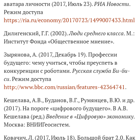
аватара личности (2017, Июль 23).
РИА Новости
.
Режим доступа
https://ria.ru/economy/20170723/1499007433.html
Дилигенский, Г.Г. (2002).
Люди среднего класса
. М.:
Институт Фонда «Общественное мнение».
Зырянова, А. (2017, Декабрь 19). Профессии
будущего: чему учиться, чтобы преуспеть в
конкуренции с роботами.
Русская служба Би-би-
си
. Режим доступа
http://www.bbc.com/russian/features‑42364741
.
Кешелава, А.В., Буданов, В.Г., Румянцев, В.Ю. и др.
(2017). На пороге «цифрового будущего». В А.В.
Кешелава (ред.)
Введение в «Цифровую» экономику
.
Москва: ВНИИГеосистем.
Ковачич, Л. (2017, Июль 18). Большой брат 2.0. Как