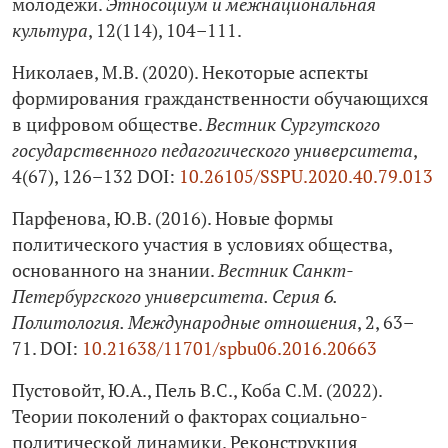
молодежи.
Этносоциум и межнациональная
культура
, 12(114), 104–111.
Николаев, М.В. (2020). Некоторые аспекты
формирования гражданственности обучающихся
в цифровом обществе.
Вестник Сургутского
государственного педагогического университета
,
4(67), 126–132 DOI:
10.26105/SSPU.2020.40.79.013
Парфенова, Ю.В. (2016). Новые формы
политического участия в условиях общества,
основанного на знании.
Вестник Санкт-
Петербургского университета. Серия 6.
Политология. Международные отношения
, 2, 63–
71. DOI:
10.21638/11701/spbu06.2016.20663
Пустовойт, Ю.А., Пель В.С., Коба С.М. (2022).
Теории поколений о факторах социально-
политической динамики. Реконструкция