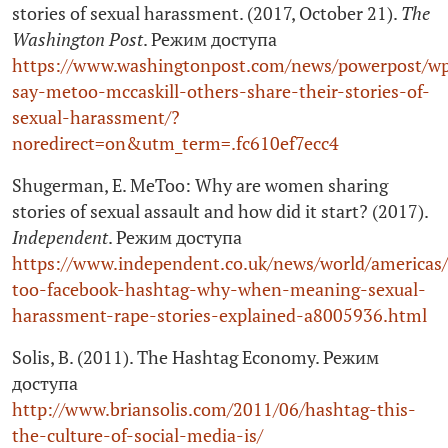
stories of sexual harassment. (2017, October 21).
The
Washington Post
. Режим доступа
https://www.washingtonpost.com/news/powerpost/wp
say-metoo-mccaskill-others-share-their-stories-of-
sexual-harassment/?
noredirect=on&utm_term=.fc610ef7ecc4
Shugerman, E. MeToo: Why are women sharing
stories of sexual assault and how did it start? (2017).
Independent
. Режим доступа
https://www.independent.co.uk/news/world/americas
too-facebook-hashtag-why-when-meaning-sexual-
harassment-rape-stories-explained-a8005936.html
Solis, B. (2011). The Hashtag Economy. Режим
доступа
http://www.briansolis.com/2011/06/hashtag-this-
the-culture-of-social-media-is/