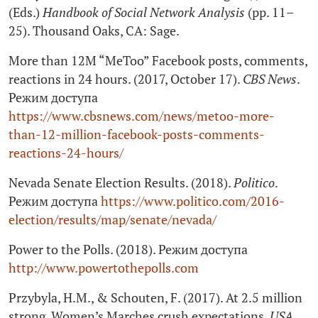
(Eds.)
Handbook of Social Network Analysis
(pp. 11–
25). Thousand Oaks, CA: Sage.
More than 12M “MeToo” Facebook posts, comments,
reactions in 24 hours. (2017, October 17).
CBS News
.
Режим доступа
https://www.cbsnews.com/news/metoo-more-
than‑12-million-facebook-posts-comments-
reactions‑24-hours/
Nevada Senate Election Results. (2018).
Politico
.
Режим доступа
https://www.politico.com/2016-
election/results/map/senate/nevada/
Power to the Polls. (2018). Режим доступа
http://www.powertothepolls.com
Przybyla, H.M., & Schouten, F. (2017). At 2.5 million
strong, Women’s Marches crush expectations.
USA