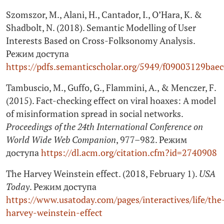
Szomszor, M., Alani, H., Cantador, I., O’Hara, K. &
Shadbolt, N. (2018). Semantic Modelling of User
Interests Based on Cross-Folksonomy Analysis.
Режим доступа
https://pdfs.semanticscholar.org/5949/f09003129bae
Tambuscio, M., Guffo, G., Flammini, A., & Menczer, F.
(2015). Fact-checking effect on viral hoaxes: A model
of misinformation spread in social networks.
Proceedings of the 24th International Conference on
World Wide Web Companion
, 977–982. Режим
доступа
https://dl.acm.org/citation.cfm?id=2740908
The Harvey Weinstein effect. (2018, February 1).
USA
Today
. Режим доступа
https://www.usatoday.com/pages/interactives/life/the
harvey-weinstein-effect