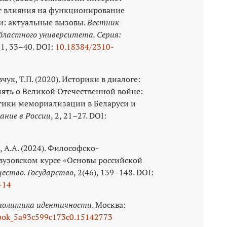
 влияния на функционирование
и: актуальные вызовы.
Вестник
областного университета. Серия:
, 1, 33–40. DOI:
10.18384/2310-
вчук, Т.П. (2020). Историки в диалоге:
ять о Великой Отечественной войне:
тики мемориализации в Беларуси и
ание в России
, 2, 21–27. DOI:
, А.А. (2024). Философско-
вузовском курсе «Основы российской
ество. Государство
, 2(46), 139–148. DOI:
-14
 политика идентичности
. Москва:
ook_5a93c599c173c0.15142773