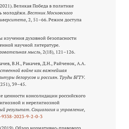
(2021). Великая Победа в политике
ть молодёжи.
Вестник Московского
ниверситета
, 2, 51–66. Режим доступа
мы изучения духовной безопасности
менной научной литературе.
азовательная мысль
, 2(18), 121–126.
ачев, В.Н., Ракачев, Д.Н., Райченок, А.А.
ственной войне как важнейшая
ьтуры белорусов и россиян. Труды БГТУ.
(251), 39–45.
ные ценности консолидации российского
лигиозной и нерелигиозной
ый результат. Социология и управление
,
-9338-2023-9-2-0-3
. (2019). Обзор нормативно-правового