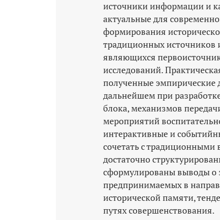
источники информации и к
актуальные для современн
формирования историческо
традиционных источников 
являющихся первоисточник
исследований. Практическа
полученные эмпирические д
дальнейшем при разработк
блока, механизмов передач
мероприятий воспитательног
интерактивные и событийн
сочетать с традиционными в
достаточно структурирова
сформулированы выводы о 
предпринимаемых в направ
исторической памяти, тенд
путях совершенствования.