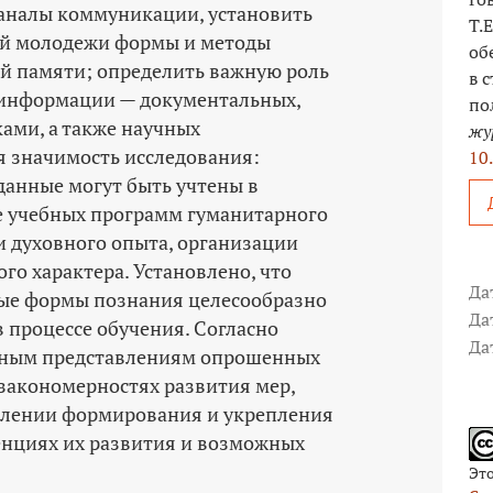
аналы коммуникации, установить
Т.
ой молодежи формы и методы
об
й памяти; определить важную роль
в 
информации — документальных,
по
ами, а также научных
жу
я значимость исследования:
10
анные могут быть учтены в
е учебных программ гуманитарного
и духовного опыта, организации
о характера. Установлено, что
Да
ые формы познания целесообразно
Да
 процессе обучения. Согласно
Да
нным представлениям опрошенных
закономерностях развития мер,
лении формирования и укрепления
енциях их развития и возможных
Эт