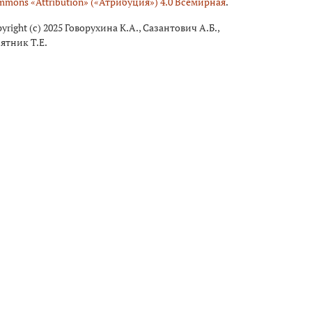
mons «Attribution» («Атрибуция») 4.0 Всемирная
.
yright (c) 2025 Говорухина К.А., Сазантович А.Б.,
ятник Т.Е.