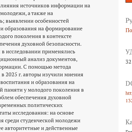
влияния источников информации на
молодежи, а также на
Р
ь; выявлении особенностей
 и образования на формирование
По
одого поколения в контексте
печения духовной безопасности.
У
 в исследовании применялись
диционный анализ документов,
32
формации. С помощью метода
 в 2025 г. авторы изучили мнения
 воспитания и образования на
D
 памяти у молодого поколения в
ht
облем обеспечения духовной
13
овременных политических
таты исследования: на основе
я среди студенческой молодежи
К
ее авторитетные и действенные
Го