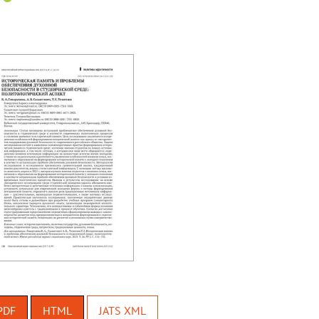
PDF
HTML
JATS XML