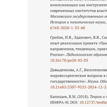
коммуникации как инструмент
современных институтов власт
Московского государственного 
История и политические науки
676X‑2020-1-33-40
Грибан, И.В., Зданович, В.В., Са
опыт реализации проекта «Пам
направления, тенденции, прак
России».
Педагогическое образов
10.26170/po20-02-03
Давыденкова, А.Г., Василенкова
мировоззренческие вопросы в 
государственности».
Наука. Общ
10.21685/2307-9525-2024-12-2
Капицын, В.М. (2018).
Теория и
ИНФРА-М. DOI:
10.12737/textb