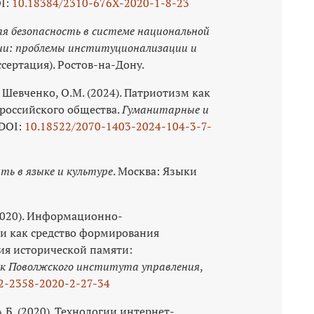
OI:
10.18384/2310-676X‑2020-1-8-23
ая безопасность в системе национальной
сии: проблемы институционализации и
сертация). Ростов-на-Дону.
., Шевченко, О.М. (2024). Патриотизм как
 российского общества.
Гуманитарные и
 DOI:
10.18522/2070-1403-2024-104-3-7-
ть в языке и культуре
. Москва: Языки
 (2020). Информационно-
 как средство формирования
ия исторической памяти:
к Поволжского института управления
,
2-2358-2020-2-27-34
.Б. (2020). Технологии интернет-