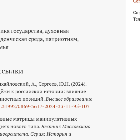
Com
Cop
Тел
ика государства
духовная
уденческая среда
патриотизм
мья
ссылки
хайловский, А., Сергеев, Ю.Н. (2024).
ёжи к российской истории: влияние
нностных позиций.
Высшее образование
0.31992/0869-3617-2024-33-11-95-107
итивные матрицы манипулятивных
циях нового типа.
Вестник Московского
ниверситета. Серия: История и