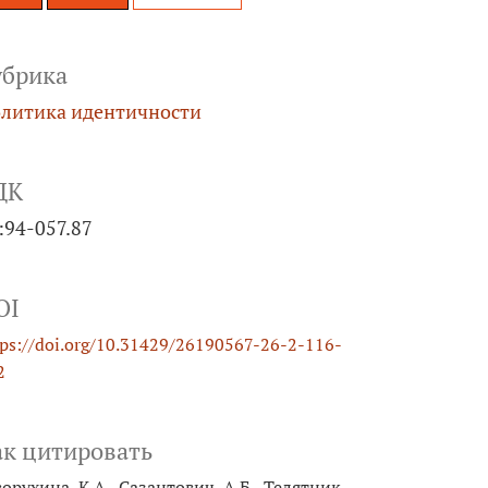
убрика
литика идентичности
ДК
:94-057.87
OI
tps://doi.org/10.31429/26190567-26-2-116-
2
ак цитировать
ворухина, К.А., Сазантович, А.Б., Телятник,