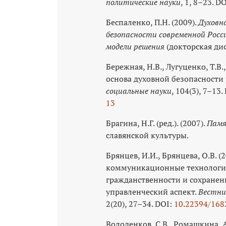
политические науки
, 1, 8–23. D
Беспаленко, П.Н. (2009).
Духовн
безопасности современной Рос
модели решения
(докторская дис
Бережная, Н.В., Лугуценко, Т.В
основа духовной безопасности
социальные науки
, 104(3), 7–13.
13
Брагина, Н.Г. (ред.). (2007).
Памя
славянской культуры.
Брянцев, И.И., Брянцева, О.В.
коммуникационные технологии
гражданственности и сохранен
управленческий аспект.
Вестни
2(20), 27–34. DOI:
10.22394/168
Володенков, С.В., Ромашкина, А