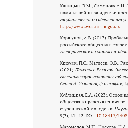
Капицын, В.М., Симонова А.И. 
памяти: войны за идентичнос
государственного областного у
http://www.evestnik-mgou.ru
Коршунов, А.В. (2013). Пробле
российского общества в совре
Историческая и социально-обр
Крючек, П.С., Матвеев, О.В., Рак
(2021).
Память о Великой Отече
составляющая исторической кул
Серия 6: История, философия
, 2
Кублицкая, Е.А. (2023). Основ
общества в представлениях ре
студенческой молодежи.
Научн
9(2), 21–42. DOI:
10.18413/2408
Магомедов, М.Н., Носкова, Н.А