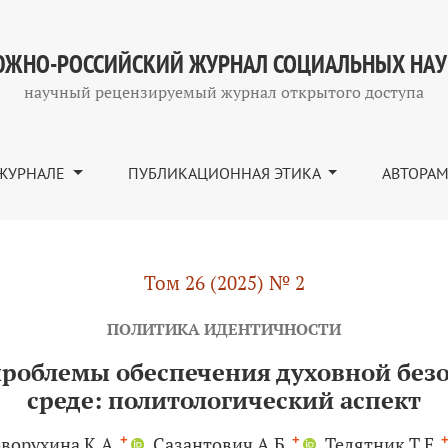
чения духовной безопасности в студенческой среде: п
ЖНО-РОССИЙСКИЙ ЖУРНАЛ СОЦИАЛЬНЫХ НА
научный рецензируемый журнал открытого доступа
ЖУРНАЛЕ
ПУБЛИКАЦИОННАЯ ЭТИКА
АВТОРА
Том 26 (2025) № 2
ПОЛИТИКА ИДЕНТИЧНОСТИ
проблемы обеспечения духовной безо
среде: политологический аспект
+
+
оворухина К.А.
Сазантович А.Б.
Телятник Т.Е.