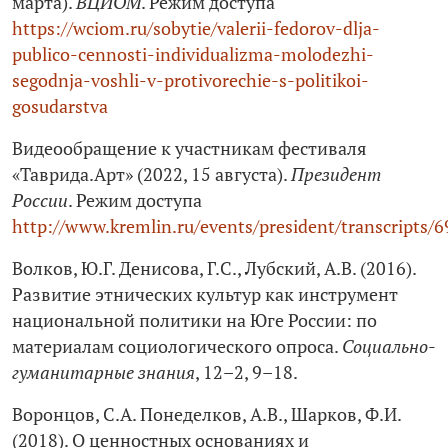
марта).
ВЦИОМ
. Режим доступа
https://wciom.ru/sobytie/valerii-fedorov-dlja-
publico-cennosti-individualizma-molodezhi-
segodnja-voshli-v-protivorechie-s-politikoi-
gosudarstva
Видеообращение к участникам фестиваля
«Таврида.Арт» (2022, 15 августа).
Президент
России
. Режим доступа
http://www.kremlin.ru/events/president/transcripts/
Волков, Ю.Г. Денисова, Г.С., Лубский, А.В. (2016).
Развитие этнических культур как инструмент
национальной политики на Юге России: по
материалам социологического опроса.
Социально-
гуманитарные знания
, 12–2, 9–18.
Воронцов, С.А. Понеделков, А.В., Шарков, Ф.И.
(2018). О ценностных основаниях и