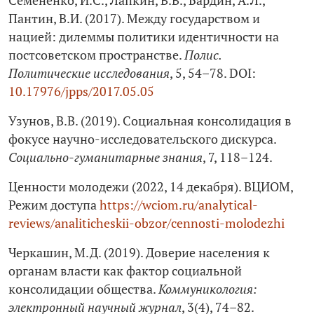
Семененко, И.С., Лапкин, В.В., Бардин, А.Л.,
Пантин, В.И. (2017). Между государством и
нацией: дилеммы политики идентичности на
постсоветском пространстве.
Полис.
Политические исследования
, 5, 54–78. DOI:
10.17976/jpps/2017.05.05
Узунов, В.В. (2019). Социальная консолидация в
фокусе научно-исследовательского дискурса.
Социально-гуманитарные знания
, 7, 118–124.
Ценности молодежи (2022, 14 декабря). ВЦИОМ,
Режим доступа
https://wciom.ru/analytical-
reviews/analiticheskii-obzor/cennosti-molodezhi
Черкашин, М.Д. (2019). Доверие населения к
органам власти как фактор социальной
консолидации общества.
Коммуникология:
электронный научный журнал
, 3(4), 74–82.