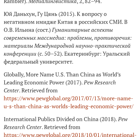
Rambler).
Медиалингвистика
, 2, 82–94.
Юй Даньхун, Гу Цянь (2015). К вопросу о
негативном имидже Китая в российских СМИ. В
О.В. Ильина (сост.)
Гуманитарные аспекты
современных массмедиа: проблемы, противоречия:
материалы Международной научно-практической
конференции
(с. 50–52). Екатеринбург: Уральский
федеральный университет.
Globally, More Name U.S. Than China as World’s
Leading Economic Power (2017).
Pew Research
Center
. Retrieved from
https://www.pewglobal.org/2017/07/13/more-name-
u-s-than-china-as-worlds-leading-economic-power/
International Publics Divided on China (2018).
Pew
Research Center
. Retrieved from
https://www.pewglobal.org/2018/10/01/international-