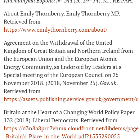
Института Европы № 344
(сс. 29–34). М.: ИЕ РАН.
About Emily Thornberry. Emily Thornberry MP.
Retrieved from
https://www.emilythornberry.com/about/
Agreement on the Withdrawal of the United
Kingdom of Great Britain and Northern Ireland from
the European Union and the European Atomic
Energy Community, as Endorsed by Leaders at a
Special meeting of the European Council on 25
November 2018. (2018, November 25).
Gov.uk
.
Retrieved from
https://assets.publishing.service.gov.uk/governme
Britain at the Heart of a Changing World Policy Paper
132 (2018). Liberal Democrats. Retrieved from
https://d3n8a8pro7vhmx.cloudfront.net/libdems/page
_Britain’s_Place_in_the_World.pdf?1533290055