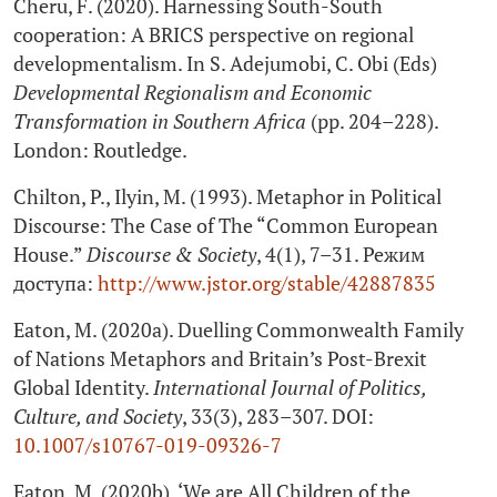
Cheru, F. (2020). Harnessing South-South
cooperation: A BRICS perspective on regional
developmentalism. In S. Adejumobi, C. Obi (Eds)
Developmental Regionalism and Economic
Transformation in Southern Africa
(pp. 204–228).
London: Routledge.
Chilton, P., Ilyin, M. (1993). Metaphor in Political
Discourse: The Case of The “Common European
House.”
Discourse & Society
, 4(1), 7–31. Режим
доступа:
http://www.jstor.org/stable/42887835
Eaton, M. (2020a). Duelling Commonwealth Family
of Nations Metaphors and Britain’s Post-Brexit
Global Identity.
International Journal of Politics,
Culture, and Society
, 33(3), 283–307. DOI:
10.1007/s10767-019-09326-7
Eaton, M. (2020b). ‘We are All Children of the