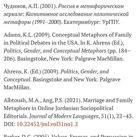
Чудинов, А.П. (2001).
Россия в метафорическом
зеркале: Когнитивное исследование политической
метафоры (1991–2000)
. Екатеринбург: УрГПУ.
Adams, K.L. (2009). Conceptual Metaphors of Family
in Political Debates in the USA. In K. Ahrens (Ed.),
Politics, Gender, and Conceptual Metaphors
(pp. 184–
206). Basingstoke, New York: Palgrave MacMillan.
Ahrens, K. (Ed.) (2009).
Politics, Gender, and
Conceptual
. Basingstoke and New York: Palgrave
MacMillan.
Albtoush, M.A., Ang, P.S. (2021). Marriage and Family
Metaphors in Online Jordanian Sociopolitical
Editorials.
Journal of Modern Languages
, 31(1), 22–43.
DOI:
10.22452/jml.vol31no1.2
Barker, D.C. (2005). Values, Frames, and Persuasion in