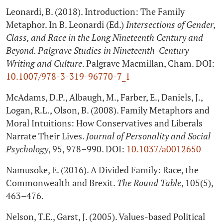
Leonardi, B. (2018). Introduction: The Family
Metaphor. In B. Leonardi (Ed.)
Intersections of Gender,
Class, and Race in the Long Nineteenth Century and
Beyond. Palgrave Studies in Nineteenth-Century
Writing and Culture
. Palgrave Macmillan, Cham. DOI:
10.1007/978-3-319-96770-7_1
McAdams, D.P., Albaugh, M., Farber, E., Daniels, J.,
Logan, R.L., Olson, B. (2008). Family Metaphors and
Moral Intuitions: How Conservatives and Liberals
Narrate Their Lives.
Journal of Personality and Social
Psychology
, 95, 978–990. DOI:
10.1037/a0012650
Namusoke, E. (2016). A Divided Family: Race, the
Commonwealth and Brexit.
The Round Table
, 105(5),
463–476.
Nelson, T.E., Garst, J. (2005). Values-based Political