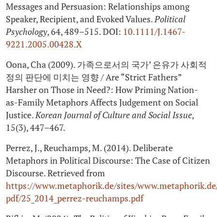
Messages and Persuasion: Relationships among
Speaker, Recipient, and Evoked Values.
Political
Psychology
, 64, 489–515. DOI:
10.1111/J.1467-
9221.2005.00428.X
Oona, Cha (2009). 가족으로서의 국가’ 은유가 사회적
정의 판단에 미치는 영향 / Are “Strict Fathers”
Harsher on Those in Need?: How Priming Nation-
as-­Family Metaphors Affects Judgement on Social
Justice.
Korean Journal of Culture and Social Issue
,
15(3), 447–467.
Perrez, J., Reuchamps, M. (2014). Deliberate
Metaphors in Political Discourse: The Case of Citizen
Discourse. Retrieved from
https://www.metaphorik.de/sites/www.metaphorik.de/f
pdf/25_2014_perrez-reuchamps.pdf