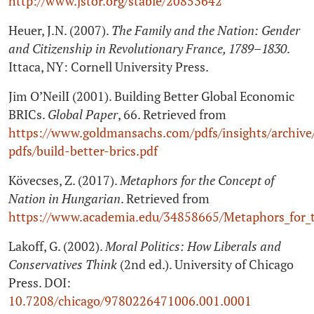
http://www.jstor.org/stable/20853642
Heuer, J.N. (2007).
The Family and the Nation: Gender
and Citizenship in Revolutionary France, 1789–1830
.
Ittaca, NY: Cornell University Press.
Jim O’NeilI (2001). Building Better Global Economic
BRICs.
Global Paper
, 66. Retrieved from
https://www.goldmansachs.com/pdfs/insights/archive
pdfs/build-better-brics.pdf
Kövecses, Z. (2017).
Metaphors for the Concept of
Nation in Hungarian
. Retrieved from
https://www.academia.edu/34858665/Metaphors_for_t
Lakoff, G. (2002).
Moral Politics: How Liberals and
Conservatives Think
(2nd ed.). University of Chicago
Press. DOI:
10.7208/chicago/9780226471006.001.0001