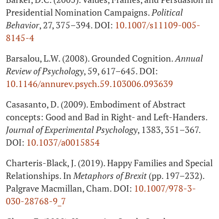
Presidential Nomination Campaigns.
Political
Behavior
, 27, 375–394. DOI:
10.1007/s11109-005-
8145-4
Barsalou, L.W. (2008). Grounded Cognition.
Annual
Review of Psychology
, 59, 617–645. DOI:
10.1146/annurev.psych.59.103006.093639
Casasanto, D. (2009). Embodiment of Abstract
concepts: Good and Bad in Right- and Left-Handers.
Journal of Experimental Psychology
, 1383, 351–367.
DOI:
10.1037/a0015854
Charteris-Black, J. (2019). Happy Families and Special
Relationships. In
Metaphors of Brexit
(pp. 197–232).
Palgrave Macmillan, Cham. DOI:
10.1007/978-3-
030-28768-9_7