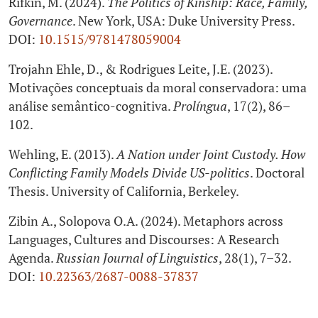
Rifkin, M. (2024).
The Politics of Kinship: Race, Family,
Governance
. New York, USA: Duke University Press.
DOI:
10.1515/9781478059004
Trojahn Ehle, D., & Rodrigues Leite, J.E. (2023).
Motivações conceptuais da moral conservadora: uma
análise semântico-cognitiva.
Prolíngua
, 17(2), 86–
102.
Wehling, E. (2013).
A Nation under Joint Custody. How
Conflicting Family Models Divide US-politics
. Doctoral
Thesis. University of California, Berkeley.
Zibin A., Solopova O.A. (2024). Metaphors across
Languages, Cultures and Discourses: A Research
Agenda.
Russian Journal of Linguistics
, 28(1), 7–32.
DOI:
10.22363/2687-0088-37837