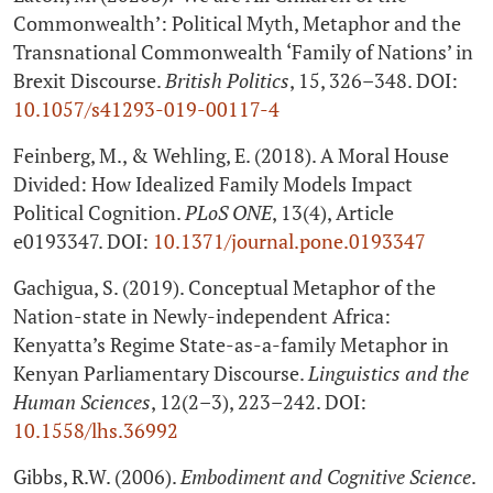
Commonwealth’: Political Myth, Metaphor and the
Transnational Commonwealth ‘Family of Nations’ in
Brexit Discourse.
British Politics
, 15, 326–348. DOI:
10.1057/s41293-019-00117-4
Feinberg, M., & Wehling, E. (2018). A Moral House
Divided: How Idealized Family Models Impact
Political Cognition.
PLoS ONE
, 13(4), Article
e0193347. DOI:
10.1371/journal.pone.0193347
Gachigua, S. (2019). Conceptual Metaphor of the
Nation-state in Newly-independent Africa:
Kenyatta’s Regime State-as-a-family Metaphor in
Kenyan Parliamentary Discourse.
Linguistics and the
Human Sciences
, 12(2–3), 223–242. DOI:
10.1558/lhs.36992
Gibbs, R.W. (2006).
Embodiment and Cognitive Science
.