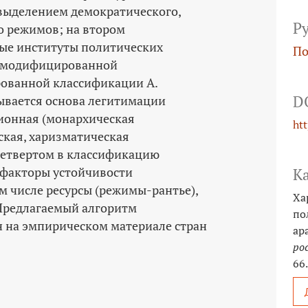
выделением демократического,
Р
о режимов; на втором
ые институты политических
По
м модифицированной
рованной классификации А.
D
тывается основа легитимации
ционная (монархическая
ht
ская, харизматическая
четвертом в классификацию
факторы устойчивости
К
м числе ресурсы (режимы-­рантье),
Ха
Предлагаемый алгоритм
по
 на эмпирическом материале стран
ар
ро
66