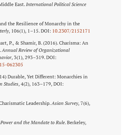
Middle East.
International Political Science
and the Resilience of Monarchy in the
terly
, 106(1), 1–15. DOI:
10.2307/2152171
uart, P., & Shamir, B. (2016). Charisma: An
.
Annual Review of Organizational
havior
, 3(1), 293–319. DOI:
015-062305
2014) Durable, Yet Different: Monarchies in
n Studies
, 4(2), 163–179, DOI:
 Charismatic Leadership.
Asian Survey
, 7(6),
. Power and the Mandate to Rule
. Berkeley,