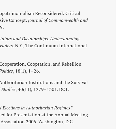
eopatrimonialism Reconsidered: Critical
usive Concept.
Journal of Commonwealth and
9.
ctators and Dictatorships. Understanding
Leaders
. N.Y., The Continuum International
. Cooperation, Cooptation, and Rebellion
olitics
, 18(1), 1–26.
 Authoritarian Institutions and the Survival
 Studies
, 40(11), 1279–1301. DOI:
 Elections in Authoritarian Regimes?
red for Presentation at the Annual Meeting
e Association 2005. Washington, D.C.