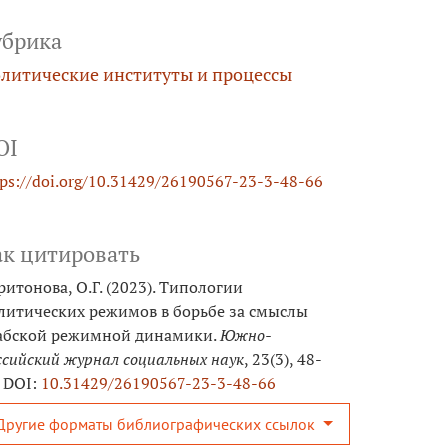
убрика
литические институты и процессы
OI
tps://doi.org/10.31429/26190567-23-3-48-66
ак цитировать
ритонова, О.Г. (2023). Типологии
литических режимов в борьбе за смыслы
абской режимной динамики.
Южно-
ссийский журнал социальных наук
, 23(3), 48-
. DOI:
10.31429/26190567-23-3-48-66
Другие форматы библиографических ссылок