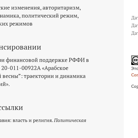
ские изменения
авторитаризм
инамика
политический режим
Да
ких режимов
Да
Да
нсировании
ри финансовой поддержке РФФИ в
 20-011-00922А «Арабское
Эт
Com
й весны”: траектории и динамика
ий».
Cop
ссылки
равия: власть и религия.
Политическая