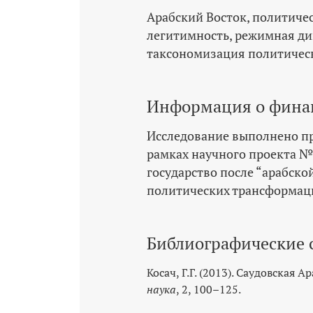
Арабский Восток
политиче
легитимность
режимная д
таксономизация политичес
Информация о фина
Исследование выполнено п
рамках научного проекта №
государство после “арабско
политических трансформац
Библиографические 
Косач, Г.Г. (2013). Саудовская А
наука
, 2, 100–125.