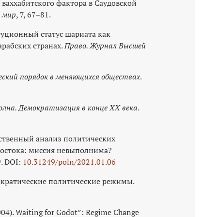
я ваххабитского фактора в Саудовской
й мир
, 7, 67–81.
итуционный статус шариата как
арабских странах.
Право. Журнал Высшей
ский порядок в меняющихся обществах
.
олна. Демократизация в конце ХХ века
.
чественный анализ политических
Востока: миссия невыполнима?
9. DOI:
10.31249/poln/2021.01.06
мократические политические режимы.
2004). Waiting for Godot”: Regime Change