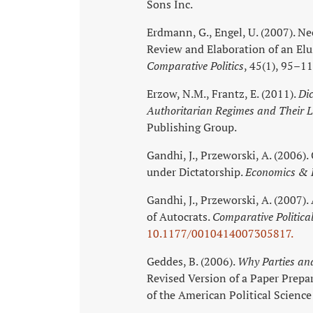
Sons Inc.
Erdmann, G., Engel, U. (2007). N
Review and Elaboration of an El
Comparative Politics
, 45(1), 95–11
Erzow, N.M., Frantz, E. (2011).
Di
Authoritarian Regimes and Their 
Publishing Group.
Gandhi, J., Przeworski, A. (2006)
under Dictatorship.
Economics & P
Gandhi, J., Przeworski, A. (2007).
of Autocrats.
Comparative Political
10.1177/0010414007305817.
Geddes, B. (2006).
Why Parties and
Revised Version of a Paper Prepa
of the American Political Scienc