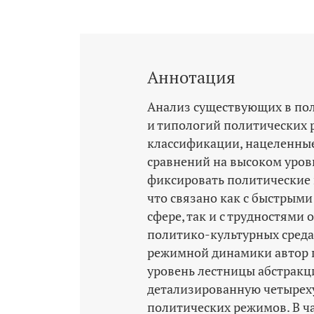
Аннотация
Анализ существующих в по
и типологий политических 
классификации, нацеленные
сравнений на высоком уровн
фиксировать политические 
что связано как с быстрым
сфере, так и с трудностями
политико-­культурных среда
режимной динамики автор п
уровень лестницы абстракци
детализированную четырех
политических режимов. В ча