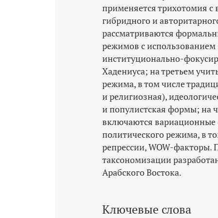
применяется трихотомия с 
гибридного и авторитарног
рассматриваются формальн
режимов с использование
институционально-­фокуси
Хадениуса; на третьем учи
режима, в том числе тради
и религиозная), идеологиче
и популистская формы; на 
включаются вариационные 
политического режима, в то
репрессии, WOW-факторы. 
таксономизации разработан
Арабского Востока.
Ключевые слова