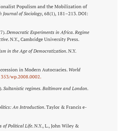
ionalist Populism and the Mobilization of
h Journal of Sociology
, 68(1), 181–213. DOI:
97).
Democratic Experiments in Africa. Regime
tive
. N.Y., Cambridge University Press.
ism in the Age of Democratization
. N.Y.
Succession in Modern Autocracies.
World
1353/wp.2008.0002.
).
Sultanistic regimes. Baltimore and London
.
litics: An Introduction
. Taylor & Francis e-
of Political Life
. N.Y., L., John Wiley &