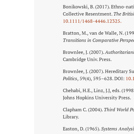
Bonikowski, B. (2017). Ethno-nat
Collective Resentment.
The Britis
10.1111/1468-4446.12325.
Bratton, M., van de Walle, N. (19
Transitions in Comparative Perspec
Brownlee, J. (2007).
Authoritarian
Cambridge Univ. Press.
Brownlee, J. (2007). Hereditary 
Politics
, 59(4), 595–628. DOI:
10.
Chehabi, H.E., Linz, J.J, eds. (1998
Johns Hopkins University Press.
Clapham C. (2004).
Third World Po
Library.
Easton, D. (1965).
Systems Analysis 