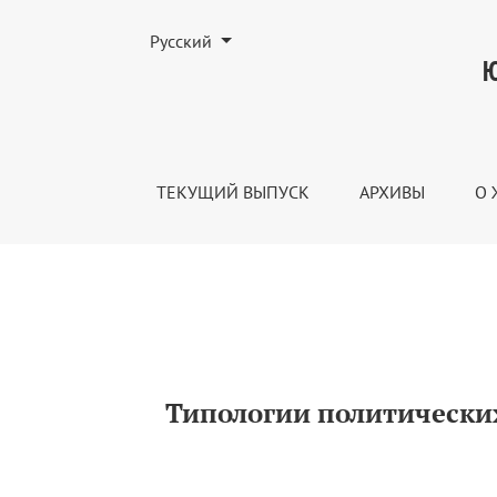
Изменить язык. Текущим языком является:
Русский
Типологии политических режимов в бор
Ю
ТЕКУЩИЙ ВЫПУСК
АРХИВЫ
О 
Типологии политически