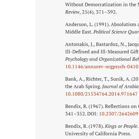
Without Democratization in the 
Review
, 25(4), 371–392.
Anderson, L. (1991). Absolutism 
Middle East.
Political Science Quar
Antonakis, J., Bastardoz, N., Jacq
Ill-Defined and Ill-Measured Gift
Psychology and Organizational Be
10.1146/annurev-orgpsych‑041
Bank, A., Richter, T., Sunik, A. (
the Arab Spring.
Journal of Arabia
10.1080/21534764.2014.971647
Bendix, R. (1967). Reflections on
341–352. DOI:
10.2307/2642609
Bendix, R. (1978).
Kings or People
University of California Press.