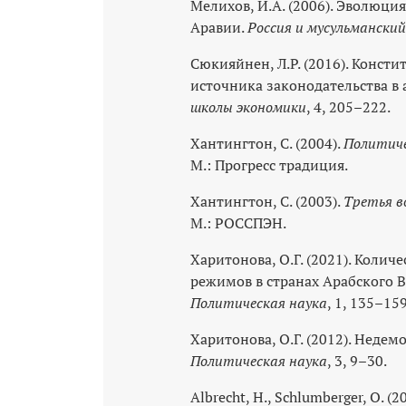
Мелихов, И.А. (2006). Эволюци
Аравии.
Россия и мусульмански
Сюкияйнен, Л.Р. (2016). Конст
источника законодательства в 
школы экономики
, 4, 205–222.
Хантингтон, С. (2004).
Политиче
М.: Прогресс традиция.
Хантингтон, C. (2003).
Третья в
М.: РОССПЭН.
Харитонова, О.Г. (2021). Коли
режимов в странах Арабского 
Политическая наука
, 1, 135–15
Харитонова, О.Г. (2012). Неде
Политическая наука
, 3, 9–30.
Albrecht, H., Schlumberger, O. (