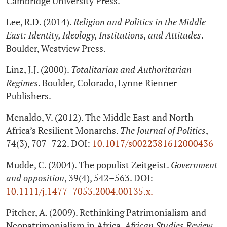
Cambridge University Press.
Lee, R.D. (2014).
Religion and Politics in the Middle
East: Identity, Ideology, Institutions, and Attitudes
.
Boulder, Westview Press.
Linz, J.J. (2000).
Totalitarian and Authoritarian
Regimes
. Boulder, Colorado, Lynne Rienner
Publishers.
Menaldo, V. (2012). The Middle East and North
Africa’s Resilient Monarchs.
The Journal of Politics
,
74(3), 707–722. DOI:
10.1017/s0022381612000436
Mudde, C. (2004). The populist Zeitgeist.
Government
and opposition
, 39(4), 542–563. DOI:
10.1111/j.1477–7053.2004.00135.x.
Pitcher, A. (2009). Rethinking Patrimonialism and
Neopatrimonialism in Africa.
African Studies Review
,