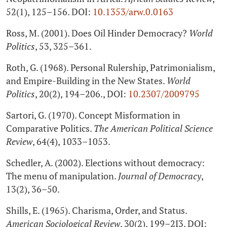
52(1), 125–156. DOI:
10.1353/arw.0.0163
Ross, M. (2001). Does Oil Hinder Democracy?
World
Politics
, 53, 325–361.
Roth, G. (1968). Personal Rulership, Patrimonialism,
and Empire-Building in the New States.
World
Politics
, 20(2), 194–206., DOI:
10.2307/2009795
Sartori, G. (1970). Concept Misformation in
Comparative Politics.
The American Political Science
Review
, 64(4), 1033–1053.
Schedler, A. (2002). Elections without democracy:
The menu of manipulation.
Journal of Democracy
,
13(2), 36–50.
Shills, E. (1965). Charisma, Order, and Status.
American Sociological Review
, 30(2), 199–2I3. DOI: