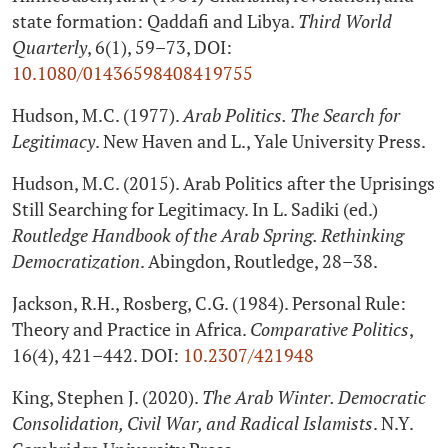
state formation: Qaddafi and Libya.
Third World
Quarterly
, 6(1), 59–73, DOI:
10.1080/01436598408419755
Hudson, M.C. (1977).
Arab Politics. The Search for
Legitimacy
. New Haven and L., Yale University Press.
Hudson, M.C. (2015). Arab Politics after the Uprisings
Still Searching for Legitimacy. In L. Sadiki (ed.)
Routledge Handbook of the Arab Spring. Rethinking
Democratization
. Abingdon, Routledge, 28–38.
Jackson, R.H., Rosberg, C.G. (1984). Personal Rule:
Theory and Practice in Africa.
Comparative Politics
,
16(4), 421–442. DOI:
10.2307/421948
King, Stephen J. (2020).
The Arab Winter. Democratic
Consolidation, Civil War, and Radical Islamists
. N.Y.