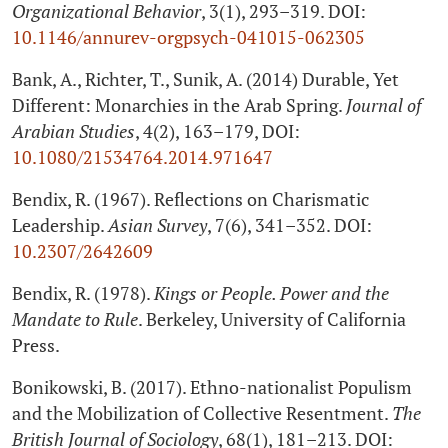
Organizational Behavior
, 3(1), 293–319. DOI:
10.1146/annurev-orgpsych‑041015-062305
Bank, A., Richter, T., Sunik, A. (2014) Durable, Yet
Different: Monarchies in the Arab Spring.
Journal of
Arabian Studies
, 4(2), 163–179, DOI:
10.1080/21534764.2014.971647
Bendix, R. (1967). Reflections on Charismatic
Leadership.
Asian Survey
, 7(6), 341–352. DOI:
10.2307/2642609
Bendix, R. (1978).
Kings or People. Power and the
Mandate to Rule
. Berkeley, University of California
Press.
Bonikowski, B. (2017). Ethno-nationalist Populism
and the Mobilization of Collective Resentment.
The
British Journal of Sociology
, 68(1), 181–213. DOI: