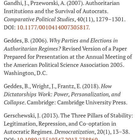
Gandhi, J., Przeworski, A. (2007). Authoritarian
Institutions and the Survival of Autocrats.
Comparative Political Studies
, 40(11), 1279–1301.
DOI:
10.1177/0010414007305817.
Geddes, B. (2006).
Why Parties and Elections in
Authoritarian Regimes?
Revised Version of a Paper
Prepared for Presentation at the Annual Meeting of
the American Political Science Association 2005.
Washington, D.C.
Geddes, B., Wright, J., Frantz, E. (2018).
How
Dictatorships Work: Power, Personalization, and
Collapse
. Cambridge: Cambridge University Press.
Gerschewski, J. (2013). The Three Pillars of Stability:
Legitimation, Repression, and Co-optation in
Autocratic Regimes.
Democratization
, 20(1), 13–38.
DOI:
10.1080/13510347.2013.738860