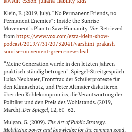
lawsuit-exxon-juliana-liability-kids
Klein, E. (2019, July). “No Permanent Friends, no
Permanent Enemies”: Inside the Sunrise
Movement’s Plan to Save Humanity.
Vox
. Retrieved
from
https://www.vox.com/ezra-klein-show-
podcast/2019/7/31/20732041/varshini-prakash-
sunrise-movement-green-new-deal
“Meine Generation wurde in den letzten Jahren
praktisch ständig betrogen“. Spiegel-Streitgespräch
Luisa Neubauer, Frontfrau der Schülerproteste für
den Klimaschutz, und Peter Altmaier diskutieren
über den Kohlekompromiss, die Verantwortung der
Politiker und den Preis des Wohlstands. (2019,
March).
Der Spiegel
, 12, 60–62.
Mulgan, G. (2009).
The Art of Public Strategy.
Mobilizing power and knowledge for the common good
.