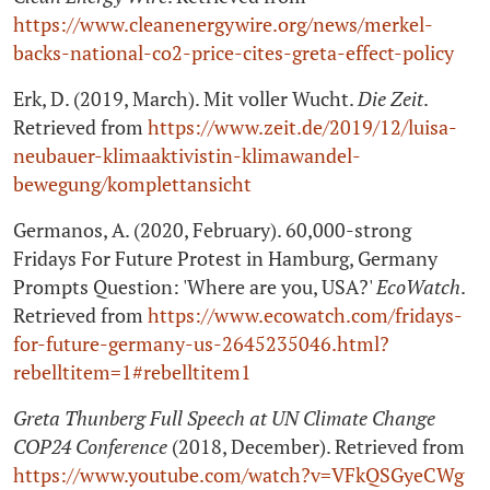
https://www.cleanenergywire.org/news/merkel-
backs-national-co2‑price-cites-greta-effect-policy
Erk, D. (2019, March). Mit voller Wucht.
Die Zeit
.
Retrieved from
https://www.zeit.de/2019/12/luisa-
neubauer-klimaaktivistin-klimawandel-
bewegung/komplettansicht
Germanos, A. (2020, February). 60,000‑strong
Fridays For Future Protest in Hamburg, Germany
Prompts Question: 'Where are you, USA?'
EcoWatch
.
Retrieved from
https://www.ecowatch.com/fridays-
for-future-germany-us‑2645235046.html?
rebelltitem=1#rebelltitem1
Greta Thunberg Full Speech at UN Climate Change
COP24 Conference
(2018, December). Retrieved from
https://www.youtube.com/watch?v=VFkQSGyeCWg