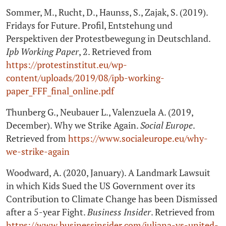
Sommer, M., Rucht, D., Haunss, S., Zajak, S. (2019).
Fridays for Future. Profil, Entstehung und
Perspektiven der Protestbewegung in Deutschland.
Ipb Working Paper
, 2. Retrieved from
https://protestinstitut.eu/wp-
content/uploads/2019/08/ipb-working-
paper_FFF_final_online.pdf
Thunberg G., Neubauer L., Valenzuela A. (2019,
December). Why we Strike Again.
Social Europe
.
Retrieved from
https://www.socialeurope.eu/why-
we-strike-again
Woodward, A. (2020, January). A Landmark Lawsuit
in which Kids Sued the US Government over its
Contribution to Climate Change has been Dismissed
after a 5‑year Fight.
Business Insider
. Retrieved from
https://www.businessinsider.com/juliana-vs-united-