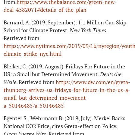
from
https://www.thebalance.com/green-new-
deal‑4582071#details-of-the-plan
Barnard, A. (2019, September). 1.1 Million Can Skip
School for Climate Protest.
New York Times
.
Retrieved from
https://www.nytimes.com/2019/09/16/nyregion/yout
climate-strike-nyc.html
Bleiker, C. (2019, August). Fridays For Future in the
US: a Small but Determined Movement.
Deutsche
Welle
. Retrieved from
https://www.dw.com/en/greta-
thunberg-arrives-us-fridays-for-future-in-the-us-a-
small-but-determined-movement-
a‑50146485/a‑50146485
Egenter S., Wehrmann B. (2019, July). Merkel Backs
National CO2 Price, cites Greta-effect on Policy.
Clean Energy Wire
. Retrieved from