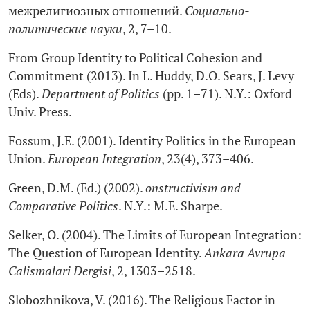
межрелигиозных отношений.
Социально-
политические науки
, 2, 7–10.
From Group Identity to Political Cohesion and
Commitment (2013). In L. Huddy, D.O. Sears, J. Levy
(Eds).
Department of Politics
(pp. 1–71). N.Y.: Oxford
Univ. Press.
Fossum, J.E. (2001). Identity Politics in the European
Union.
European Integration
, 23(4), 373–406.
Green, D.M. (Ed.) (2002).
onstructivism and
Comparative Politics
. N.Y.: M.E. Sharpe.
Selker, O. (2004). The Limits of European Integration:
The Question of European Identity.
Ankara Avrupa
Calismalari Dergisi
, 2, 1303–2518.
Slobozhnikova, V. (2016). The Religious Factor in