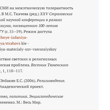
ие СМИ на межэтническую толерантность
В М.С. Ткачева (ред.)
XXV Страховские
ой научной конференции в рамках
зиума, посвященного 100-летию
ГУ
(с. 55–59). Режим доступа
chnye-izdaniya-
ya/strahovs
kie -
iya-materialy-xxv-vserossiyskoy
ействие светских и религиозных
еская проблема.
Вестник Тюменского
а
, 1, 110–117.
 Элбакян Е.С. (2006).
Религиоведение.
: Академический проект.
тво, политика. Энциклопедическое
емененко. М.: Весь Мир.