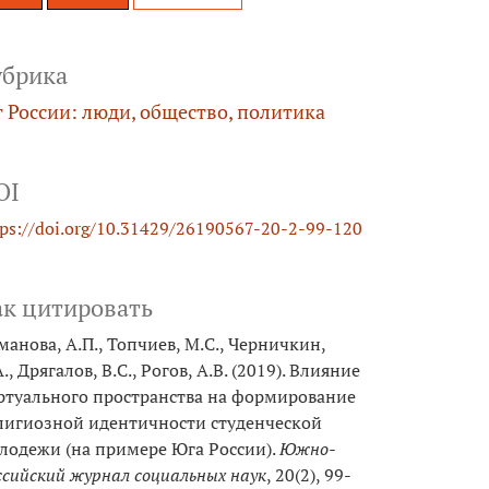
убрика
 России: люди, общество, политика
OI
tps://doi.org/10.31429/26190567-20-2-99-120
ак цитировать
манова, А.П., Топчиев, М.С., Черничкин,
., Дрягалов, В.С., Рогов, А.В. (2019). Влияние
ртуального пространства на формирование
лигиозной идентичности студенческой
лодежи (на примере Юга России).
Южно-
ссийский журнал социальных наук
, 20(2), 99-