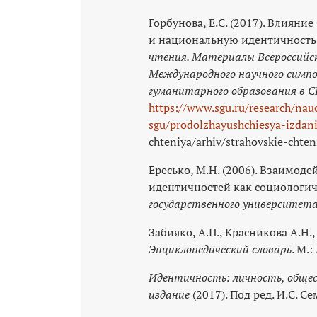
Горбунова, Е.С. (2017). Влиян
и национальную идентичность. 
чтения. Материалы Всероссийск
Международного научного симпо
гуманитарного образования в С
https://www.sgu.ru/research/nau
sgu/prodolzhayushchiesya-izdani
chteniya/arhiv/strahovskie-chten
Ересько, М.Н. (2006). Взаимод
идентичностей как социологич
государственного университет
Забияко, А.П., Красникова А.Н.,
Энциклопедический словарь
. М.
Идентичность: личность, общес
издание
(2017). Под ред. И.С. С