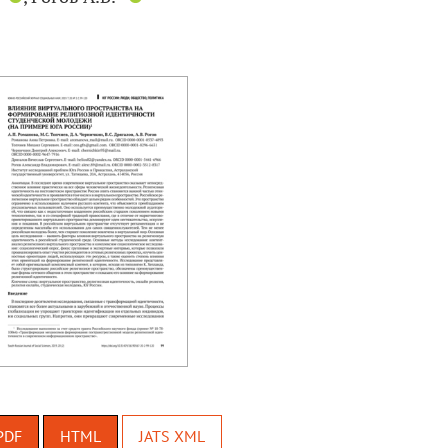
PDF
HTML
JATS XML