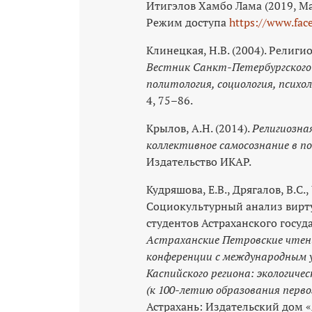
Итигэлов Хамбо Лама (2019, Мар
Режим доступа
https://www.fac
Клинецкая, Н.В. (2004). Религ
Вестник Санкт-Петербургского 
политология, социология, психо
4, 75–86.
Крылов, А.Н. (2014).
Религиозна
коллективное самосознание в 
Издательство ИКАР.
Кудряшова, Е.В., Дрягалов, В.С.,
Социокультурный анализ вирт
студентов Астраханского госуд
Астраханские Петровские чтен
конференции с международным 
Каспийского региона: экологиче
(к 100-летию образования перв
Астрахань: Издательский дом «