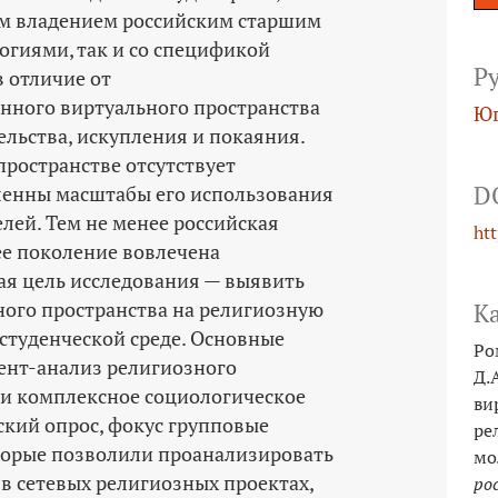
ым владением российским старшим
гиями, так и со спецификой
Р
в отличие от
нного виртуального пространства
Юг
льства, искупления и покаяния.
пространстве отсутствует
D
ленны масштабы его использования
лей. Тем не менее российская
ht
ее поколение вовлечена
ая цель исследования — выявить
ого пространства на религиозную
К
студенческой среде. Основные
Ро
ент-­анализ религиозного
Д.А
 и комплексное социологическое
ви
ский опрос, фокус групповые
ре
торые позволили проанализировать
мо
в сетевых религиозных проектах,
ро