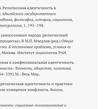
9). Религиозная идентичность в
 Адыгейского государственного
ведение, философия, история, социология,
ультурология
, 1, 195–198.
 в самосознании народа (религиозный
оцессах). В М.П. Мчедлов (ред.)
Общие
ти. К постановке проблемы, условия ее
), Москва: Институт социологии РАН.
озная и конфессиональная идентичность.
ность: Личность, общество, политика.
334–339). М.: Весь Мир.
ая религиозная идентичность и практики
кое измерение конфликта.
Знание,
ность: социально-психологические и