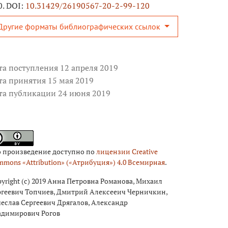
0. DOI:
10.31429/26190567-20-2-99-120
Другие форматы библиографических ссылок
та поступления 12 апреля 2019
та принятия 15 мая 2019
та публикации 24 июня 2019
о произведение доступно по
лицензии Creative
mons «Attribution» («Атрибуция») 4.0 Всемирная
.
yright (c) 2019 Анна Петровна Романова, Михаил
ргеевич Топчиев, Дмитрий Алексееич Черничкин,
еслав Сергеевич Дрягалов, Александр
адимирович Рогов