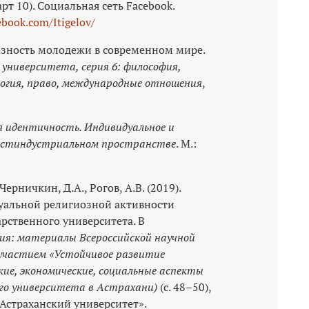
т 10). Социальная сеть Facebook.
ebook.com/Itigelov/
иозность молодежи в современном мире.
университета, серия 6: философия,
логия, право, международные отношения
,
я идентичность. Индивидуальное и
постиндустриальном пространстве
. М.:
 Черничкин, Д.А., Рогов, А.В. (2019).
уальной религиозной активности
арственного университета. В
ия: материалы Всероссийской научной
участием «Устойчивое развитие
ские, экономические, социальные аспекты
ого университета в Астрахани)
(с. 48–50),
Астраханский университет».