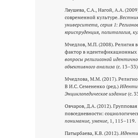
Ляушева, С.А., Нагой, А.А. (200
современной культуре.
Вестник
университета, серия 1: Регионо
юриспруденция, политология, к
Мчедлов, М.П. (2008). Религия
фактор в идентификационных пр
вопросы религиозной идентичнос
объективного анализа
(с. 13–33
Мчедлова, М.М. (2017). Религи
В И.С. Семененко (ред.)
Идентич
Энциклопедическое издание
(с. 
Овчаров, Д.А. (2012). Группов
повседневности: социологичес
понимание, умение
, 1, 115–119.
Патырбаева, К.В. (2012).
Идентич