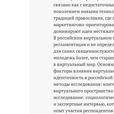
связано как с недостаточн
поколением новыми техноло
традиций православия, где 
маркетингово-­ориентирова
доминируют идеи нестяжате
В российском виртуальном 
регламентация и не опреде
для самих священнослужите
молодежь более, чем старш
в виртуальный мир. Основн
факторы влияния виртуальн
идентичность в российской 
методы исследования: конт
виртуального пространства
исследование: социологиче
и экспертные интервью, ко
опыт участия респондентов 