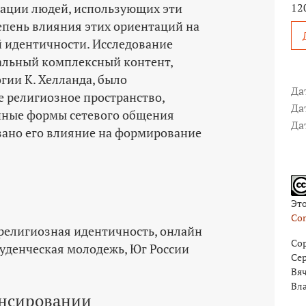
12
тации людей, использующих эти
тепень влияния этих ориентаций на
 идентичности. Исследование
альный комплексный контент,
огии К. Хелланда, было
Да
е религиозное пространство,
Да
ные формы сетевого общения
Да
азано его влияние на формирование
.
Эт
Com
религиозная идентичность
онлайн
Cop
туденческая молодежь
Юг России
Се
Вяч
Вл
нсировании