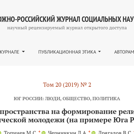
формирование религиозной идентичности студенческой
ЖНО-РОССИЙСКИЙ ЖУРНАЛ СОЦИАЛЬНЫХ НА
научный рецензируемый журнал открытого доступа
ЖУРНАЛЕ
ПУБЛИКАЦИОННАЯ ЭТИКА
АВТОРА
Том 20 (2019) № 2
ЮГ РОССИИ: ЛЮДИ, ОБЩЕСТВО, ПОЛИТИКА
 пространства на формирование рел
нческой молодежи (на примере Юга Р
+
+
Топчиев М.С.
Черничкин Д.А.
Дрягалов В.С.