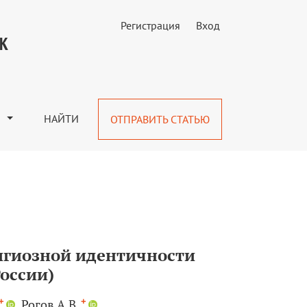
Регистрация
Вход
 молодежи (на примере Юга России)
УК
М
НАЙТИ
ОТПРАВИТЬ СТАТЬЮ
игиозной идентичности
оссии)
+
+
Рогов А.В.