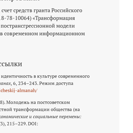
счет средств гранта Российского
18-78-10064) «Трансформация
пострансгрессионной модели
 в современном информационном
ссылки
ая идентичность в культуре современного
манах
, 6, 234–243. Режим доступа
gicheskij-almanah/
018). Молодежь на постсоветском
остной трансформации общества (на
кономические и социальные перемены:
 (3), 215–229. DOI: