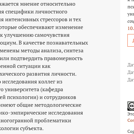
ажается мнение относительно
пс
ия специфики личностного
ун
я интенсивных стрессоров и тех
со
которые обеспечивают изменение
10
 к улучшению самочувствия
социум. В качестве познавательных
менены методы анализа, синтеза
лили подтвердить правомерность
Да
енной ситуации как
Да
хического развития личности.
Да
 исследования коллег из
го университета (кафедра
ей психологии) и сотрудников
 имеют общие методологические
тико-­эмпирические исследования
Эт
многогранной проблематики
Com
ологии субъекта.
Cop