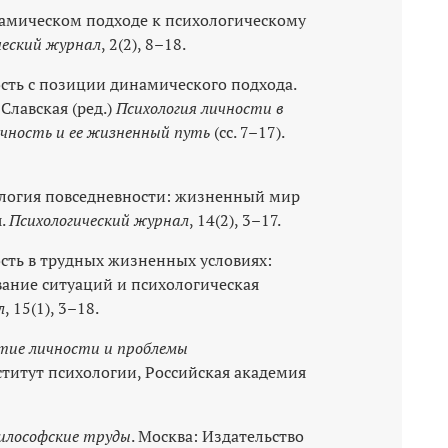
инамическом подходе к психологическому
ческий журнал
, 2(2), 8–18.
ость с позиции динамического подхода.
-Славская (ред.)
Психология личности в
чность и ее жизненный путь
(сс. 7–17).
хология повседневности: жизненный мир
я.
Психологический журнал
, 14(2), 3–17.
ость в трудных жизненных условиях:
ание ситуаций и психологическая
л
, 15(1), 3–18.
тие личности и проблемы
ститут психологии, Российская академия
илософские труды
. Москва: Издательство