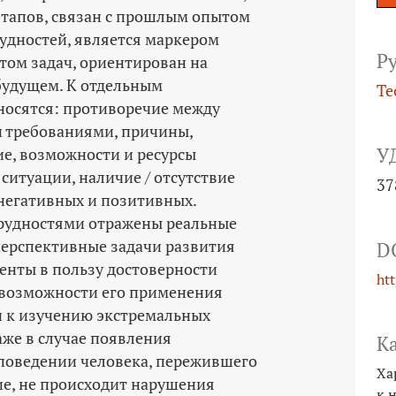
тапов, связан с прошлым опытом
удностей, является маркером
Р
том задач, ориентирован на
будущем. К отдельным
Те
носятся: противоречие между
 требованиями, причины,
У
е, возможности и ресурсы
ситуации, наличие / отсутствие
37
 негативных и позитивных.
 трудностями отражены реальные
перспективные задачи развития
D
енты в пользу достоверности
ht
 возможности его применения
и к изучению экстремальных
даже в случае появления
К
поведении человека, пережившего
Ха
е, не происходит нарушения
к 