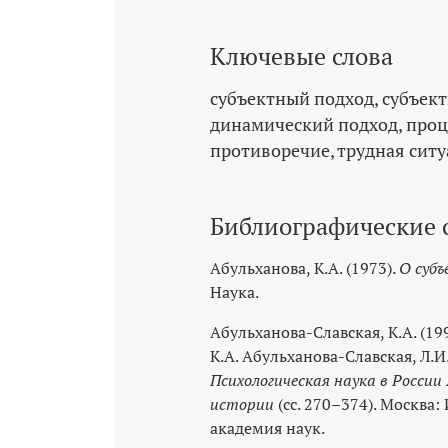
Ключевые слова
субъектный подход
субъек
динамический подход
проц
противоречие
трудная сит
Библиографические 
Абульханова, К.А. (1973).
О субъ
Наука.
Абульханова-Славская, К.А. (19
К.А. Абульханова-Славская, Л.И
Психологическая наука в Росси
истории
(сс. 270–374). Москва:
академия наук.