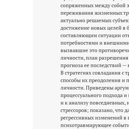
сопряженных между собой э
переживания жизненных тр
актуально решаемых субъек
достижение новых целей в 
составляющим ситуации от
потребностями и внешними
вызвавшие это противоречи
личности, план разрешения 
прогноза ее последствий —
В стратегиях совладания с
способы их преодоления и 
личности. Приведены аргум
процессуального подхода и
и к анализу повседневных, 
стрессоров; показано, что 
регрессивных изменений в 
психотравмирующее событи