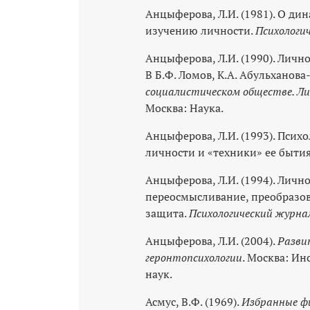
Анцыферова, Л.И. (1981). О д
изучению личности.
Психологи
Анцыферова, Л.И. (1990). Личн
В Б.Ф. Ломов, К.А. Абульханова
социалистическом обществе. Ли
Москва: Наука.
Анцыферова, Л.И. (1993). Пси
личности и «техники» ее быти
Анцыферова, Л.И. (1994). Личн
переосмысливание, преобразов
защита.
Психологический журна
Анцыферова, Л.И. (2004).
Разви
геронтопсихологии
. Москва: Ин
наук.
Асмус, В.Ф. (1969).
Избранные ф