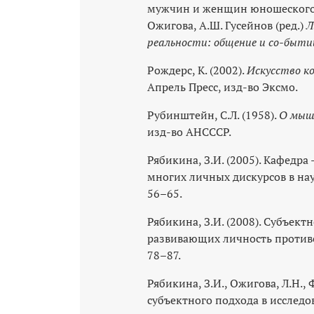
мужчин и женщин юношеского во
Ожигова, А.Ш. Гусейнов (ред.)
Л
реальности: общение и со-быт
Рождерс, К. (2002).
Искусство к
Апрель Пресс, изд-во Эксмо.
Рубинштейн, С.Л. (1958).
О мышл
изд-во АНСССР.
Рябикина, З.И. (2005). Кафедра
многих личных дискурсов в на
56–65.
Рябикина, З.И. (2008). Субъе
развивающих личность против
78–87.
Рябикина, З.И., Ожигова, Л.Н., 
субъектного подхода в исследо