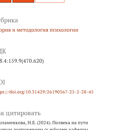
убрика
ория и методология психологии
ДК
8.4:159.9(470.620)
OI
tps://doi.org/10.31429/26190567-25-2-28-45
ак цитировать
рламенкова, Н.Е. (2024). Полвека на пути
новым достижениям (к юбилею кафедры