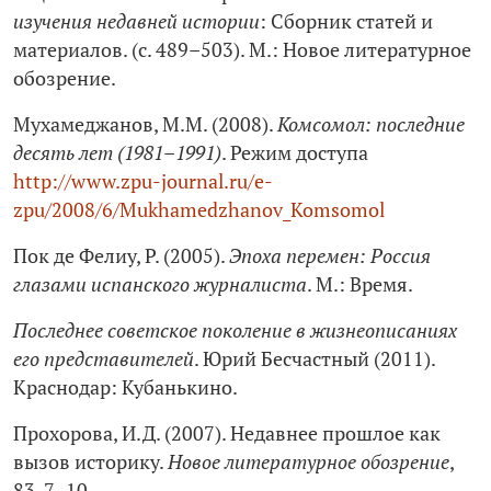
изучения недавней истории
: Сборник статей и
материалов. (с. 489–503). М.: Новое литературное
обозрение.
Мухамеджанов, М.М. (2008).
Комсомол: последние
десять лет (1981–1991)
. Режим доступа
http://www.zpu-journal.ru/e-
zpu/2008/6/Mukhamedzhanov_Komsomol
Пок де Фелиу, Р. (2005).
Эпоха перемен: Россия
глазами испанского журналиста
. М.: Время.
Последнее советское поколение в жизнеописаниях
его представителей
. Юрий Бесчастный (2011).
Краснодар: Кубанькино.
Прохорова, И.Д. (2007). Недавнее прошлое как
вызов историку.
Новое литературное обозрение
,
83, 7–10.