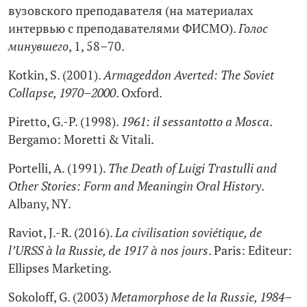
вузовского преподавателя (на материалах
интервью с преподавателями ФИСМО).
Голос
минувшего
, 1, 58–70.
Kotkin, S. (2001).
Armageddon Averted: The Soviet
Collapse, 1970–2000
. Oxford.
Piretto, G.-P. (1998).
1961: il sessantotto a Mosca
.
Bergamo: Moretti & Vitali.
Portelli, A. (1991).
The Death of Luigi Trastulli and
Other Stories: Form and Meaningin Oral History
.
Albany, NY.
Raviot, J.-R. (2016).
La civilisation soviétique, de
l’URSS à la Russie, de 1917 à nos jours
. Paris: Editeur:
Ellipses Marketing.
Sokoloff, G. (2003)
Metamorphose de la Russie, 1984–