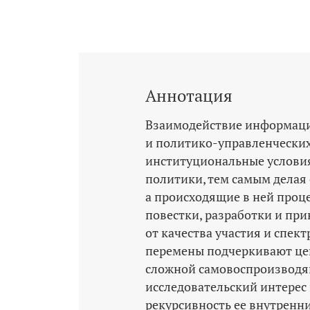
Аннотация
Взаимодействие информац
и политико-­управ­лен­ческ
институциональные услови
политики, тем самым делая 
а происходящие в ней про
повестки, разработки и пр
от качества участия и спе
перемены подчеркивают це
сложной самовоспроизводя
исследовательский интерес 
рекурсивность ее внутренн