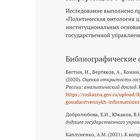
Исследование выполнено п
«Политическая онтология 
институциональных основа
государственной управляем
Библиографические 
Бегтин, И., Бертяков, А., Комин
(2020).
Оценка открытости гос
России: аналитический доклад
.
https://roskazna.gov.ru/upload/i
gosudarstvennykh-informatsionn
Добролюбова, Е.И., Южаков, В.Н.
будущее государственного упра
Каплуненко, А.М. (2021). К во