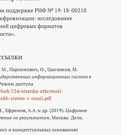
ри поддержке РНФ № 19-18-00210
цифровизации: исследование
ний цифровых форматов
ости».
ссылки
, М., Пархимович, О., Цыганков, М.
ударственных информационных систем в
 Режим доступа
block/534/otsenka-otkrytosti-
ykh-sistem-v-rossii.pdf
, Ефремов, А.А. и др. (2019).
Цифровое
вления по результатам
. Москва: Дело.
просу о концептуальных основаниях