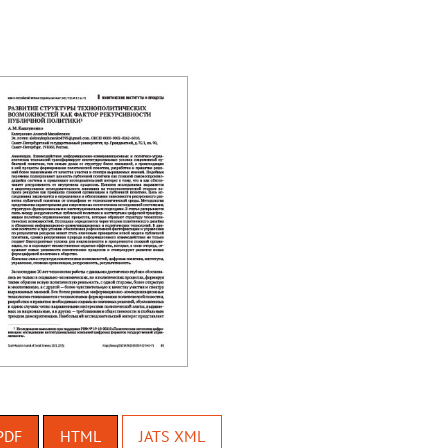
PDF
HTML
JATS XML