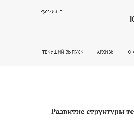
Изменить язык. Текущим языком является:
Русский
Развитие структуры технополитических 
Ю
ТЕКУЩИЙ ВЫПУСК
АРХИВЫ
О 
Развитие структуры т