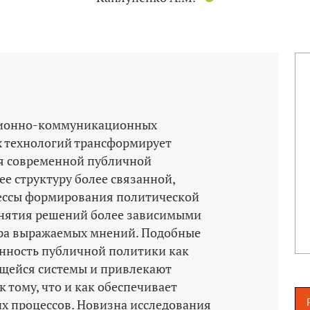
ионно-­коммуникационных
их технологий трансформирует
я современной публичной
ее структуру более связанной,
цессы формирования политической
инятия решений более зависимыми
ктра выражаемых мнений. Подобные
нность публичной политики как
щейся системы и привлекают
к тому, что и как обеспечивает
их процессов. Новизна исследования