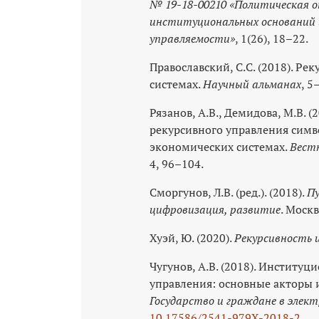
№ 19-18-00210 «Политическая о
институциональных оснований 
управляемости»
, 1(26), 18–22.
Православский, С.С. (2018). Р
системах.
Научный альманах
, 5
Рязанов, А.В., Демидова, М.В. 
рекурсивного управления симв
экономических системах.
Вест
4, 96–104.
Сморгунов, Л.В. (ред.). (2018).
П
цифровизация, развитие
. Москв
Хуэй, Ю. (2020).
Рекурсивность 
Чугунов, А.В. (2018). Институ
управления: основные акторы 
Государство и граждане в элект
10.17586/2541-979X‑2018-2.