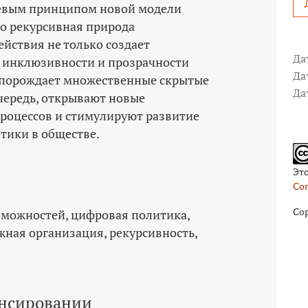
чевым принципом новой модели
о рекурсивная природа
ствия не только создает
Да
 инклюзивности и прозрачности
Да
 порождает множественные скрытые
Да
очередь, открывают новые
роцессов и стимулируют развитие
тики в обществе.
Эт
Com
Cop
зможностей
цифровая политика
жная организация
рекурсивность
нсировании