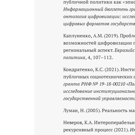
публичной политики как «эпис
Информационный бюллетень гр
онтология цифровизации: иссл
цифровых форматов государств
Каплуненко, А.М. (2019). Проб
возможностей цифровизации п
региональный аспект.
Евразийс
политика
, 4, 107–112.
Кондратенко, К.С. (2021). Инс
публичных социотехнических 
гранта РНФ № 19-18-00210 «По
исследование институциональн
государственной управляемост
Луман, Н. (2005). Реальность м
Неверов, К.А. Интероперабельн
рекурсивный процесс (2021).
И