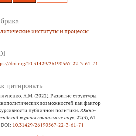
убрика
литические институты и процессы
OI
tps://doi.org/10.31429/26190567-22-3-61-71
ак цитировать
плуненко, А.М. (2022). Развитие структуры
хнополитических возможностей как фактор
курсивности публичной политики.
Южно-
ссийский журнал социальных наук
, 22(3), 61-
. DOI:
10.31429/26190567-22-3-61-71