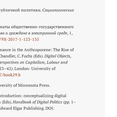
 публичной политики.
Социологические
орматы общественно-государственного
во и граждане в электронной среде
, 1,
79X‑2017-1-123-135
ernance in the Anthropocene: The Rise of
Chandler, C. Fuchs (Eds).
Digital Objects,
 Perspectives on Capitalism, Labour and
23–42). London: University of
7/book29.b
iversity of Minnesota Press.
Introduction: conceptualizing digital
n (Eds).
Handbook of Digital Politics
(pp. 1–
dward Elgar Publishing. DOI: