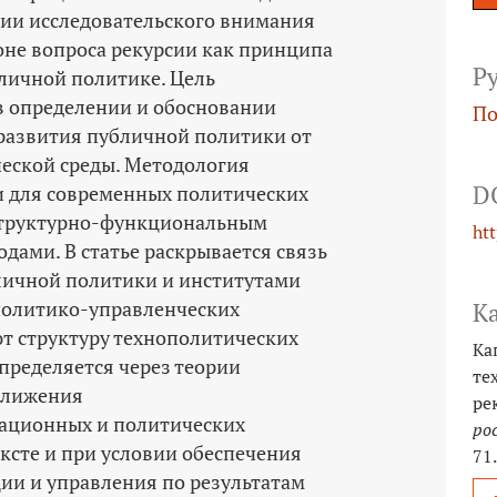
ии исследовательского внимания
оне вопроса рекурсии как принципа
Р
личной политике. Цель
в определении и обосновании
По
развития публичной политики от
еской среды. Методология
D
и для современных политических
структурно-­функциональным
ht
дами. В статье раскрывается связь
личной политики и институтами
олитико-­управленческих
К
ют структуру технополитических
Ка
пределяется через теории
те
ближения
ре
ационных и политических
ро
ксте и при условии обеспечения
71
и и управления по результатам