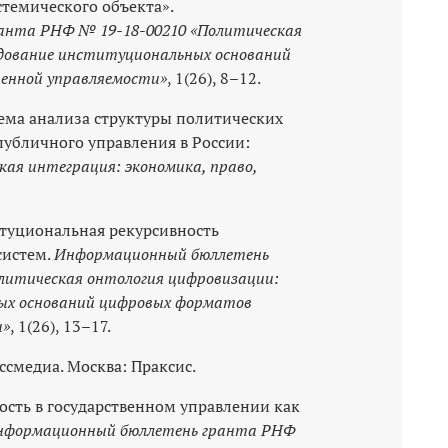
темического объекта».
анта РНФ № 19-18-00210 «Политическая
едование институциональных оснований
енной управляемости»
, 1(26), 8–12.
лема анализа структуры политических
убличного управления в России:
кая интеграция: экономика, право,
титуциональная рекурсивность
систем.
Информационный бюллетень
литическая онтология цифровизации:
ых оснований цифровых форматов
и»
, 1(26), 13–17.
ассмедиа. Москва: Праксис.
ость в государственном управлении как
нформационный бюллетень гранта РНФ