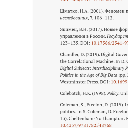
Шматко, Н.А. (2001). Феномен
исследования
, 7, 106–112.
Якимец, В.Н. (2017). Новые ф
управления в России.
Государст
123–135. DOI:
10.17586/2541-9
Chandler, D. (2019). Digital Gov
the Correlational Machine. In D. 
Digital Subjects: Interdisciplinary
Politics in the Age of Big Data
(pp. 
Westminster Press. DOI:
10.1699
Colebatch, H.К. (1998).
Policy
. Un
Coleman, S., Freelon, D. (2015). 
politics. In S. Coleman, D. Freelo
13). Cheltenham-Northampton: E
10.4337/9781782548768