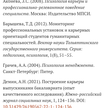
Акбиева, З.С. (2008).
Психология карьеры и
профессионально-релевантное поведение
специалиста
. Москва: Издательство МПСИ.
Барышева, Т.Д. (2012). Мониторинг
профессиональных установок и карьерных
ориентаций студентов гуманитарных
специальностей.
Вектор науки Тольяттинского
государственного университета. Серия:
педагогика, психология
, 1(8), 51–55.
Грачев, А.А. (2004).
Психология менеджмента
.
Санкт-Петербург: Питер.
Демин, А.Н. (2021). Построение карьеры
выпускниками бакалавриата (опыт
качественного исследования).
Южно-российский
журнал социальных наук
, 1, 124–136. DOI:
10.31429/26190567-22-1- 124-136