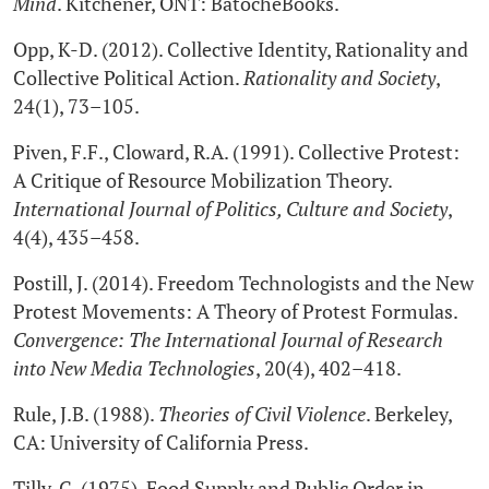
Mind
. Kitchener, ONT: BatocheBooks.
Opp, K-D. (2012). Collective Identity, Rationality and
Collective Political Action.
Rationality and Society
,
24(1), 73–105.
Piven, F.F., Cloward, R.A. (1991). Collective Protest:
A Critique of Resource Mobilization Theory.
International Journal of Politics, Culture and Society
,
4(4), 435–458.
Postill, J. (2014). Freedom Technologists and the New
Protest Movements: A Theory of Protest Formulas.
Convergence: The International Journal of Research
into New Media Technologies
, 20(4), 402–418.
Rule, J.B. (1988).
Theories of Civil Violence
. Berkeley,
CA: University of California Press.
Tilly, C. (1975). Food Supply and Public Order in