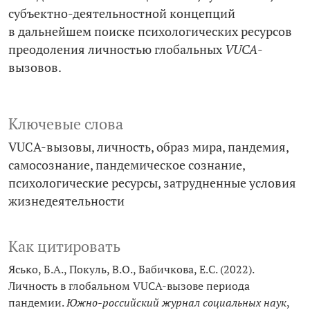
субъектно-­деятельностной концепций
в дальнейшем поиске психологических ресурсов
преодоления личностью глобальных
VUCA
-
вызовов.
Ключевые слова
VUCA-вызовы
личность
образ мира
пандемия
самосознание
пандемическое сознание
психологические ресурсы
затрудненные условия
жизнедеятельности
Как цитировать
Ясько, Б.А., Покуль, В.О., Бабичкова, Е.С. (2022).
Личность в глобальном VUCA-вызове периода
пандемии.
Южно-российский журнал социальных наук
,