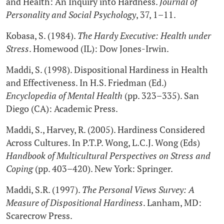
and Health: An Inquiry into Hardness.
Journal of
Personality and Social Psychology
, 37, 1–11.
Kobasa, S. (1984).
The Hardy Executive: Health under
Stress
. Homewood (IL): Dow Jones-Irwin.
Maddi, S. (1998). Dispositional Hardiness in Health
and Effectiveness. In H.S. Friedman (Ed.)
Encyclopedia of Mental Health
(pp. 323–335). San
Diego (CA): Academic Press.
Maddi, S., Harvey, R. (2005). Hardiness Considered
Across Cultures. In P.T.P. Wong, L.C.J. Wong (Eds)
Handbook of Multicultural Perspectives on Stress and
Coping
(pp. 403–420). New York: Springer.
Maddi, S.R. (1997).
The Personal Views Survey: A
Measure of Dispositional Hardiness
. Lanham, MD:
Scarecrow Press.