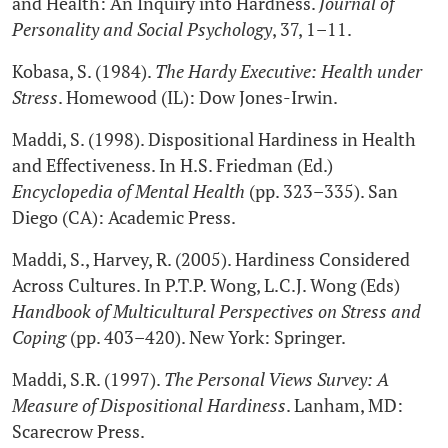
and Health: An Inquiry into Hardness.
Journal of
Personality and Social Psychology
, 37, 1–11.
Kobasa, S. (1984).
The Hardy Executive: Health under
Stress
. Homewood (IL): Dow Jones-Irwin.
Maddi, S. (1998). Dispositional Hardiness in Health
and Effectiveness. In H.S. Friedman (Ed.)
Encyclopedia of Mental Health
(pp. 323–335). San
Diego (CA): Academic Press.
Maddi, S., Harvey, R. (2005). Hardiness Considered
Across Cultures. In P.T.P. Wong, L.C.J. Wong (Eds)
Handbook of Multicultural Perspectives on Stress and
Coping
(pp. 403–420). New York: Springer.
Maddi, S.R. (1997).
The Personal Views Survey: A
Measure of Dispositional Hardiness
. Lanham, MD:
Scarecrow Press.