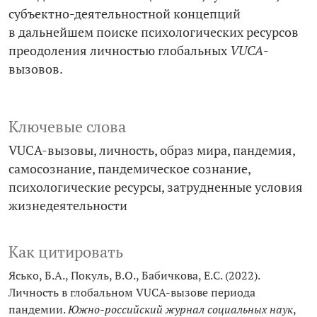
субъектно-­деятельностной концепций
в дальнейшем поиске психологических ресурсов
преодоления личностью глобальных
VUCA
-
вызовов.
Ключевые слова
VUCA-вызовы
личность
образ мира
пандемия
самосознание
пандемическое сознание
психологические ресурсы
затрудненные условия
жизнедеятельности
Как цитировать
Ясько, Б.А., Покуль, В.О., Бабичкова, Е.С. (2022).
Личность в глобальном VUCA-вызове периода
пандемии.
Южно-российский журнал социальных наук
,